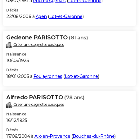
08/07/1951 à
Puch-d'Agenais
(
Lot-et-Garonne
)
Décès
22/08/2006 à
Agen
(
Lot-et-Garonne
)
Gedeone PARISOTTO
(81 ans)
Créer une cagnotte obsèques
Naissance
10/03/1923
Décès
18/01/2005 à
Foulayronnes
(
Lot-et-Garonne
)
Alfredo PARISOTTO
(78 ans)
Créer une cagnotte obsèques
Naissance
16/12/1925
Décès
17/06/2004 à
Aix-en-Provence
(
Bouches-du-Rhône
)