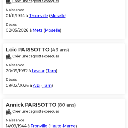
Créer une cagnotte obsèques
City break
Voyage de noces
Climat
Destinations
Voyage nature
Forum
+
PHOTO
Naissance
01/11/1934 à
Thionville
(
Moselle
)
GUIDES D'ACHAT
Décès
02/05/2026 à
Metz
(
Moselle
)
BONS PLANS
CARTE DE VOEUX
Loic PARISOTTO
(43 ans)
Carte Bonne année
Carte Pâques
Carte de Noël
Carte Saint-Valentin
Carte d'anniversaire
DICTIONNAIRE
Créer une cagnotte obsèques
Biographies
Expressions
Dictionnaire
Citations
Proverbes
PROGRAMME TV
Naissance
20/09/1982 à
Lavaur
(
Tarn
)
COPAINS D'AVANT
Décès
09/02/2026 à
Albi
(
Tarn
)
Se connecter
Collèges
Universités
Service militaire
S'inscrire
Lycées
Primaires
Entreprises
Avis de recherche
AVIS DE DÉCÈS
FORUM
Annick PARISOTTO
(80 ans)
Lifestyle
Sport
Television
Cinema
Bricolage
Culture
Auto
Voyage
Créer une cagnotte obsèques
Naissance
14/09/1944 à
Fronville
(
Haute-Marne
)