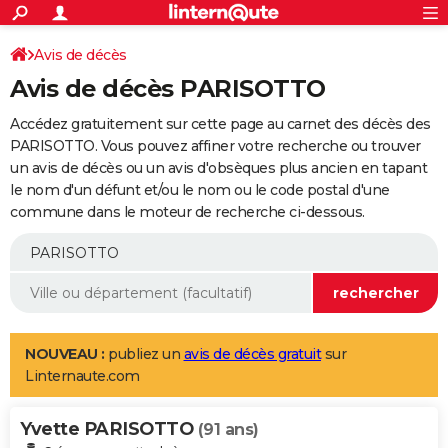
ACTUALITÉS
Connexion
S'inscrire
Avis de décès
Rechercher
Société
Education
Villes
Politique
Faits Divers
Monde
+
SPORT
Avis de décès PARISOTTO
Football
Cyclisme
Forum
Coupe du monde 2026
Tennis
Rugby
CULTURE
Accédez gratuitement sur cette page au carnet des décès des
TNT
Cinéma
Musique
Programme TV
Streaming
Sorties cinéma
+
PARISOTTO. Vous pouvez affiner votre recherche ou trouver
FINANCE
un avis de décès ou un avis d'obsèques plus ancien en tapant
Impôts
Immobilier
Banque
Crédit
Retraite
Epargne
Risques naturels par ville
Assurance
AUTO
le nom d'un défunt et/ou le nom ou le code postal d'une
commune dans le moteur de recherche ci-dessous.
Réserver un essai
Berlines
Forum auto
Essais
Citadines
SUV
+
HIGH-TECH
Meilleur smartphone
Ordinateurs
Guide high-tech
Mobiles
Internet
Jeux vidéo
+
BRICOLAGE
Aménagement intérieur
Cuisine
Jardinage
+
Forum
Extérieur
Salle de bains
Rangement
WEEK-END
Escapades
Expositions
Week-end nature
Guides de France
Patrimoine
Musées
+
LIFESTYLE
NOUVEAU :
publiez un
avis de décès gratuit
sur
Linternaute.com
Bien-être
Mode
+
Art de vivre
Loisirs
Modes de vie
SANTE
Yvette PARISOTTO
Guide de la santé
Médicaments
+
Alimentation
Maladies
Sommeil
(91 ans)
VOYAGE