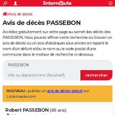
ACTUALITÉS
Connexion
S'inscrire
Avis de décès
Rechercher
Société
Education
Villes
Politique
Faits Divers
Monde
+
SPORT
Avis de décès PASSEBON
Football
Cyclisme
Forum
Coupe du monde 2026
Tennis
Rugby
CULTURE
Accédez gratuitement sur cette page au carnet des décès des
TNT
Cinéma
Musique
Programme TV
Streaming
Sorties cinéma
+
PASSEBON. Vous pouvez affiner votre recherche ou trouver un
FINANCE
avis de décès ou un avis d'obsèques plus ancien en tapant le
Impôts
Immobilier
Banque
Crédit
Retraite
Epargne
Risques naturels par ville
Assurance
AUTO
nom d'un défunt et/ou le nom ou le code postal d'une
commune dans le moteur de recherche ci-dessous.
Réserver un essai
Berlines
Forum auto
Essais
Citadines
SUV
+
HIGH-TECH
Meilleur smartphone
Ordinateurs
Guide high-tech
Mobiles
Internet
Jeux vidéo
+
BRICOLAGE
Aménagement intérieur
Cuisine
Jardinage
+
Forum
Extérieur
Salle de bains
Rangement
WEEK-END
Escapades
Expositions
Week-end nature
Guides de France
Patrimoine
Musées
+
LIFESTYLE
NOUVEAU :
publiez un
avis de décès gratuit
sur
Linternaute.com
Bien-être
Mode
+
Art de vivre
Loisirs
Modes de vie
SANTE
Robert PASSEBON
Guide de la santé
Médicaments
+
Alimentation
Maladies
Sommeil
(85 ans)
VOYAGE