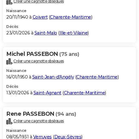
Créer une cagnotte obsèques
City break
Voyage de noces
Climat
Destinations
Voyage nature
Forum
+
PHOTO
Naissance
20/11/1940 à
Coivert
(
Charente-Maritime
)
GUIDES D'ACHAT
Décès
23/01/2026 à
Saint-Malo
(
Ille-et-Vilaine
)
BONS PLANS
CARTE DE VOEUX
Michel PASSEBON
(75 ans)
Carte Bonne année
Carte Pâques
Carte de Noël
Carte Saint-Valentin
Carte d'anniversaire
DICTIONNAIRE
Créer une cagnotte obsèques
Biographies
Expressions
Dictionnaire
Citations
Proverbes
PROGRAMME TV
Naissance
16/01/1950 à
Saint-Jean-d'Angély
(
Charente-Maritime
)
COPAINS D'AVANT
Décès
13/01/2026 à
Saint-Agnant
(
Charente-Maritime
)
Se connecter
Collèges
Universités
Service militaire
S'inscrire
Lycées
Primaires
Entreprises
Avis de recherche
AVIS DE DÉCÈS
FORUM
Rene PASSEBON
(94 ans)
Lifestyle
Sport
Television
Cinema
Bricolage
Culture
Auto
Voyage
Créer une cagnotte obsèques
Naissance
08/05/1931 à
Verruyes
(
Deux-Sèvres
)