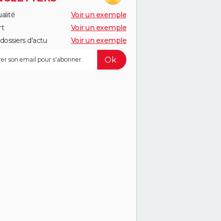
alité
Voir un exemple
rt
Voir un exemple
dossiers d'actu
Voir un exemple