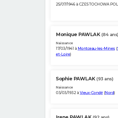
25/07/1946 à CZESTOCHOWA PO
Monique PAWLAK
(84 ans
Naissance
17/03/1941 à
Montceau-les-Mines
(
et-Loire
)
Sophie PAWLAK
(93 ans)
Naissance
03/03/1932 à
Vieux-Condé
(
Nord
)
Irene PAWLAK
(92 ans)