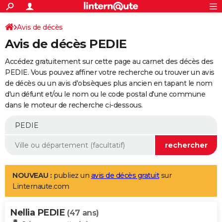
ACTUALITÉS
Connexion
S'inscrire
Avis de décès
Rechercher
Société
Education
Villes
Politique
Faits Divers
Monde
+
SPORT
Avis de décès PEDIE
Football
Cyclisme
Forum
Coupe du monde 2026
Tennis
Rugby
CULTURE
Accédez gratuitement sur cette page au carnet des décès des
TNT
Cinéma
Musique
Programme TV
Streaming
Sorties cinéma
+
PEDIE. Vous pouvez affiner votre recherche ou trouver un avis
FINANCE
de décès ou un avis d'obsèques plus ancien en tapant le nom
Impôts
Immobilier
Banque
Crédit
Retraite
Epargne
Risques naturels par ville
Assurance
AUTO
d'un défunt et/ou le nom ou le code postal d'une commune
dans le moteur de recherche ci-dessous.
Réserver un essai
Berlines
Forum auto
Essais
Citadines
SUV
+
HIGH-TECH
Meilleur smartphone
Ordinateurs
Guide high-tech
Mobiles
Internet
Jeux vidéo
+
BRICOLAGE
Aménagement intérieur
Cuisine
Jardinage
+
Forum
Extérieur
Salle de bains
Rangement
WEEK-END
Escapades
Expositions
Week-end nature
Guides de France
Patrimoine
Musées
+
LIFESTYLE
NOUVEAU :
publiez un
avis de décès gratuit
sur
Linternaute.com
Bien-être
Mode
+
Art de vivre
Loisirs
Modes de vie
SANTE
Nellia PEDIE
Guide de la santé
Médicaments
+
Alimentation
Maladies
Sommeil
(47 ans)
VOYAGE