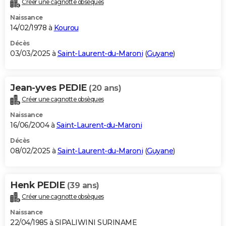
Créer une cagnotte obsèques
City break
Voyage de noces
Climat
Destinations
Voyage nature
Forum
+
PHOTO
Naissance
14/02/1978 à
Kourou
GUIDES D'ACHAT
Décès
03/03/2025 à
Saint-Laurent-du-Maroni
(
Guyane
)
BONS PLANS
CARTE DE VOEUX
Jean-yves PEDIE
(20 ans)
Carte Bonne année
Carte Pâques
Carte de Noël
Carte Saint-Valentin
Carte d'anniversaire
DICTIONNAIRE
Créer une cagnotte obsèques
Biographies
Expressions
Dictionnaire
Citations
Proverbes
PROGRAMME TV
Naissance
16/06/2004 à
Saint-Laurent-du-Maroni
COPAINS D'AVANT
Décès
08/02/2025 à
Saint-Laurent-du-Maroni
(
Guyane
)
Se connecter
Collèges
Universités
Service militaire
S'inscrire
Lycées
Primaires
Entreprises
Avis de recherche
AVIS DE DÉCÈS
FORUM
Henk PEDIE
(39 ans)
Lifestyle
Sport
Television
Cinema
Bricolage
Culture
Auto
Voyage
Créer une cagnotte obsèques
Naissance
22/04/1985 à SIPALIWINI SURINAME