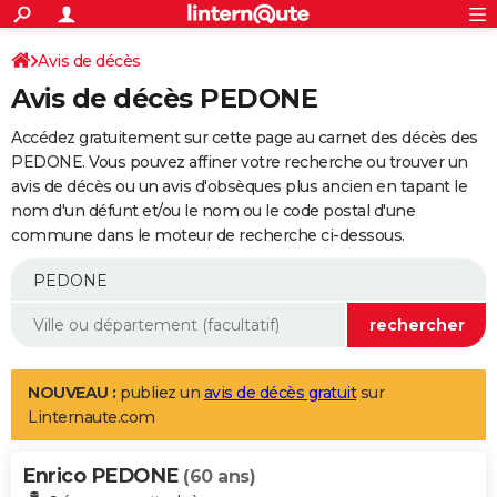
ACTUALITÉS
Connexion
S'inscrire
Avis de décès
Rechercher
Société
Education
Villes
Politique
Faits Divers
Monde
+
SPORT
Avis de décès PEDONE
Football
Cyclisme
Forum
Coupe du monde 2026
Tennis
Rugby
CULTURE
Accédez gratuitement sur cette page au carnet des décès des
TNT
Cinéma
Musique
Programme TV
Streaming
Sorties cinéma
+
PEDONE. Vous pouvez affiner votre recherche ou trouver un
FINANCE
avis de décès ou un avis d'obsèques plus ancien en tapant le
Impôts
Immobilier
Banque
Crédit
Retraite
Epargne
Risques naturels par ville
Assurance
AUTO
nom d'un défunt et/ou le nom ou le code postal d'une
commune dans le moteur de recherche ci-dessous.
Réserver un essai
Berlines
Forum auto
Essais
Citadines
SUV
+
HIGH-TECH
Meilleur smartphone
Ordinateurs
Guide high-tech
Mobiles
Internet
Jeux vidéo
+
BRICOLAGE
Aménagement intérieur
Cuisine
Jardinage
+
Forum
Extérieur
Salle de bains
Rangement
WEEK-END
Escapades
Expositions
Week-end nature
Guides de France
Patrimoine
Musées
+
LIFESTYLE
NOUVEAU :
publiez un
avis de décès gratuit
sur
Linternaute.com
Bien-être
Mode
+
Art de vivre
Loisirs
Modes de vie
SANTE
Enrico PEDONE
Guide de la santé
Médicaments
+
Alimentation
Maladies
Sommeil
(60 ans)
VOYAGE