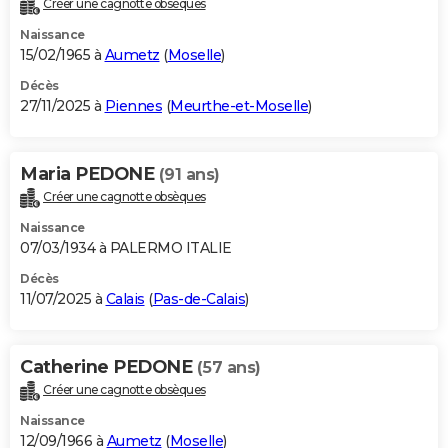
Créer une cagnotte obsèques
City break
Voyage de noces
Climat
Destinations
Voyage nature
Forum
+
PHOTO
Naissance
15/02/1965 à
Aumetz
(
Moselle
)
GUIDES D'ACHAT
Décès
27/11/2025 à
Piennes
(
Meurthe-et-Moselle
)
BONS PLANS
CARTE DE VOEUX
Maria PEDONE
(91 ans)
Carte Bonne année
Carte Pâques
Carte de Noël
Carte Saint-Valentin
Carte d'anniversaire
DICTIONNAIRE
Créer une cagnotte obsèques
Biographies
Expressions
Dictionnaire
Citations
Proverbes
PROGRAMME TV
Naissance
07/03/1934 à PALERMO ITALIE
COPAINS D'AVANT
Décès
11/07/2025 à
Calais
(
Pas-de-Calais
)
Se connecter
Collèges
Universités
Service militaire
S'inscrire
Lycées
Primaires
Entreprises
Avis de recherche
AVIS DE DÉCÈS
FORUM
Catherine PEDONE
(57 ans)
Lifestyle
Sport
Television
Cinema
Bricolage
Culture
Auto
Voyage
Créer une cagnotte obsèques
Naissance
12/09/1966 à
Aumetz
(
Moselle
)