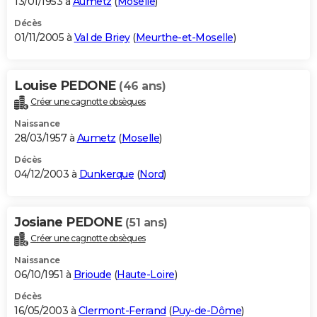
13/01/1953 à
Aumetz
(
Moselle
)
Décès
01/11/2005 à
Val de Briey
(
Meurthe-et-Moselle
)
Louise PEDONE
(46 ans)
Créer une cagnotte obsèques
Naissance
28/03/1957 à
Aumetz
(
Moselle
)
Décès
04/12/2003 à
Dunkerque
(
Nord
)
Josiane PEDONE
(51 ans)
Créer une cagnotte obsèques
Naissance
06/10/1951 à
Brioude
(
Haute-Loire
)
Décès
16/05/2003 à
Clermont-Ferrand
(
Puy-de-Dôme
)