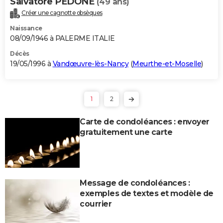
Salvatore PEDONE
(49 ans)
Créer une cagnotte obsèques
Naissance
08/09/1946 à PALERME ITALIE
Décès
19/05/1996 à
Vandœuvre-lès-Nancy
(
Meurthe-et-Moselle
)
1
2
Carte de condoléances : envoyer
gratuitement une carte
Message de condoléances :
exemples de textes et modèle de
courrier