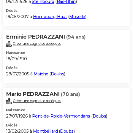
09/12/1926 à
Steinbourg
(
Bas-Rhin
)
Décès
19/05/2007 à
Hombourg-Haut
(
Moselle
)
Erminie PEDRAZZANI
(94 ans)
Créer une cagnotte obsèques
Naissance
18/09/1910
Décès
28/07/2005 à
Maîche
(
Doubs
)
Mario PEDRAZZANI
(78 ans)
Créer une cagnotte obsèques
Naissance
27/07/1926 à
Pont-de-Roide-Vermondans
(
Doubs
)
Décès
13/02/2005 à
Montbéliard
(
Doubs
)