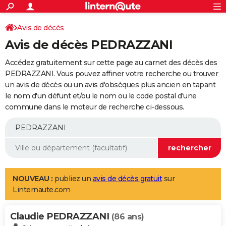
ACTUALITÉS
Connexion
S'inscrire
Avis de décès
Rechercher
Société
Education
Villes
Politique
Faits Divers
Monde
+
SPORT
Avis de décès PEDRAZZANI
Football
Cyclisme
Forum
Coupe du monde 2026
Tennis
Rugby
CULTURE
Accédez gratuitement sur cette page au carnet des décès des
TNT
Cinéma
Musique
Programme TV
Streaming
Sorties cinéma
+
PEDRAZZANI. Vous pouvez affiner votre recherche ou trouver
FINANCE
un avis de décès ou un avis d'obsèques plus ancien en tapant
Impôts
Immobilier
Banque
Crédit
Retraite
Epargne
Risques naturels par ville
Assurance
AUTO
le nom d'un défunt et/ou le nom ou le code postal d'une
commune dans le moteur de recherche ci-dessous.
Réserver un essai
Berlines
Forum auto
Essais
Citadines
SUV
+
HIGH-TECH
Meilleur smartphone
Ordinateurs
Guide high-tech
Mobiles
Internet
Jeux vidéo
+
BRICOLAGE
Aménagement intérieur
Cuisine
Jardinage
+
Forum
Extérieur
Salle de bains
Rangement
WEEK-END
Escapades
Expositions
Week-end nature
Guides de France
Patrimoine
Musées
+
LIFESTYLE
NOUVEAU :
publiez un
avis de décès gratuit
sur
Linternaute.com
Bien-être
Mode
+
Art de vivre
Loisirs
Modes de vie
SANTE
Claudie PEDRAZZANI
Guide de la santé
Médicaments
+
Alimentation
Maladies
Sommeil
(86 ans)
VOYAGE