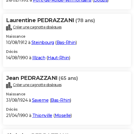
26/02/1992 à
Pont-de-Roide-Vermondans
(
Doubs
)
Laurentine PEDRAZZANI
(78 ans)
Créer une cagnotte obsèques
Naissance
10/08/1912 à
Steinbourg
(
Bas-Rhin
)
Décès
14/08/1990 à
Illzach
(
Haut-Rhin
)
Jean PEDRAZZANI
(65 ans)
Créer une cagnotte obsèques
Naissance
31/08/1924 à
Saverne
(
Bas-Rhin
)
Décès
21/04/1990 à
Thionville
(
Moselle
)