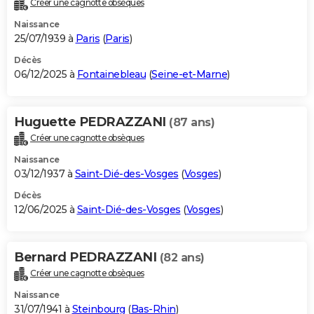
Créer une cagnotte obsèques
City break
Voyage de noces
Climat
Destinations
Voyage nature
Forum
+
PHOTO
Naissance
25/07/1939 à
Paris
(
Paris
)
GUIDES D'ACHAT
Décès
06/12/2025 à
Fontainebleau
(
Seine-et-Marne
)
BONS PLANS
CARTE DE VOEUX
Huguette PEDRAZZANI
(87 ans)
Carte Bonne année
Carte Pâques
Carte de Noël
Carte Saint-Valentin
Carte d'anniversaire
DICTIONNAIRE
Créer une cagnotte obsèques
Biographies
Expressions
Dictionnaire
Citations
Proverbes
PROGRAMME TV
Naissance
03/12/1937 à
Saint-Dié-des-Vosges
(
Vosges
)
COPAINS D'AVANT
Décès
12/06/2025 à
Saint-Dié-des-Vosges
(
Vosges
)
Se connecter
Collèges
Universités
Service militaire
S'inscrire
Lycées
Primaires
Entreprises
Avis de recherche
AVIS DE DÉCÈS
FORUM
Bernard PEDRAZZANI
(82 ans)
Lifestyle
Sport
Television
Cinema
Bricolage
Culture
Auto
Voyage
Créer une cagnotte obsèques
Naissance
31/07/1941 à
Steinbourg
(
Bas-Rhin
)