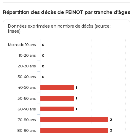
Répartition des décès de PEINOT par tranche d'âges
Données exprimées en nombre de décès (source :
Insee)
Moins de 10 ans
0
10-20 ans
0
20-30 ans
0
30-40 ans
0
40-50 ans
1
50-60 ans
1
60-70 ans
1
70-80 ans
2
80-90 ans
2