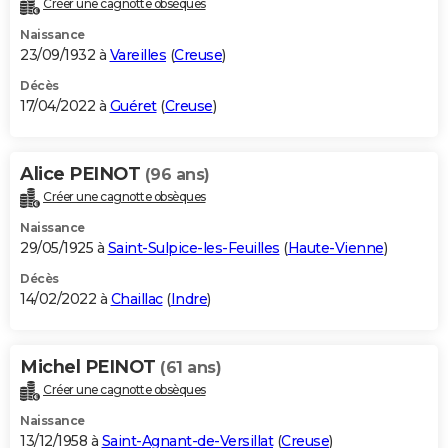
Créer une cagnotte obsèques
City break
Voyage de noces
Climat
Destinations
Voyage nature
Forum
+
PHOTO
Naissance
23/09/1932 à
Vareilles
(
Creuse
)
GUIDES D'ACHAT
Décès
17/04/2022 à
Guéret
(
Creuse
)
BONS PLANS
CARTE DE VOEUX
Alice PEINOT
(96 ans)
Carte Bonne année
Carte Pâques
Carte de Noël
Carte Saint-Valentin
Carte d'anniversaire
DICTIONNAIRE
Créer une cagnotte obsèques
Biographies
Expressions
Dictionnaire
Citations
Proverbes
PROGRAMME TV
Naissance
29/05/1925 à
Saint-Sulpice-les-Feuilles
(
Haute-Vienne
)
COPAINS D'AVANT
Décès
14/02/2022 à
Chaillac
(
Indre
)
Se connecter
Collèges
Universités
Service militaire
S'inscrire
Lycées
Primaires
Entreprises
Avis de recherche
AVIS DE DÉCÈS
FORUM
Michel PEINOT
(61 ans)
Lifestyle
Sport
Television
Cinema
Bricolage
Culture
Auto
Voyage
Créer une cagnotte obsèques
Naissance
13/12/1958 à
Saint-Agnant-de-Versillat
(
Creuse
)