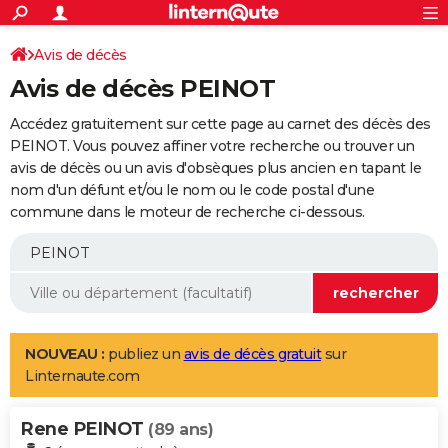
ACTUALITÉS
Connexion
S'inscrire
Avis de décès
Rechercher
Société
Education
Villes
Politique
Faits Divers
Monde
+
SPORT
Avis de décès PEINOT
Football
Cyclisme
Forum
Coupe du monde 2026
Tennis
Rugby
CULTURE
Accédez gratuitement sur cette page au carnet des décès des
TNT
Cinéma
Musique
Programme TV
Streaming
Sorties cinéma
+
PEINOT. Vous pouvez affiner votre recherche ou trouver un
FINANCE
avis de décès ou un avis d'obsèques plus ancien en tapant le
Impôts
Immobilier
Banque
Crédit
Retraite
Epargne
Risques naturels par ville
Assurance
AUTO
nom d'un défunt et/ou le nom ou le code postal d'une
commune dans le moteur de recherche ci-dessous.
Réserver un essai
Berlines
Forum auto
Essais
Citadines
SUV
+
HIGH-TECH
Meilleur smartphone
Ordinateurs
Guide high-tech
Mobiles
Internet
Jeux vidéo
+
BRICOLAGE
Aménagement intérieur
Cuisine
Jardinage
+
Forum
Extérieur
Salle de bains
Rangement
WEEK-END
Escapades
Expositions
Week-end nature
Guides de France
Patrimoine
Musées
+
LIFESTYLE
NOUVEAU :
publiez un
avis de décès gratuit
sur
Linternaute.com
Bien-être
Mode
+
Art de vivre
Loisirs
Modes de vie
SANTE
Rene PEINOT
Guide de la santé
Médicaments
+
Alimentation
Maladies
Sommeil
(89 ans)
VOYAGE