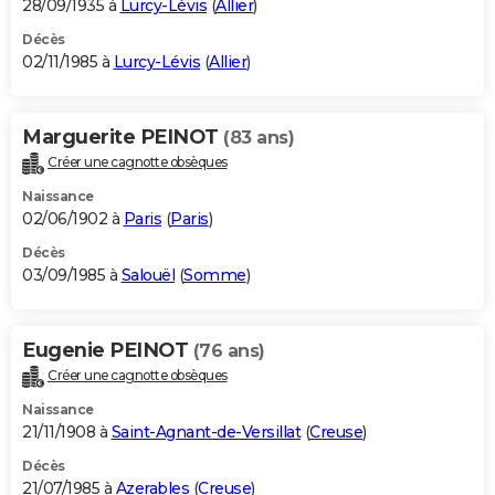
28/09/1935 à
Lurcy-Lévis
(
Allier
)
Décès
02/11/1985 à
Lurcy-Lévis
(
Allier
)
Marguerite PEINOT
(83 ans)
Créer une cagnotte obsèques
Naissance
02/06/1902 à
Paris
(
Paris
)
Décès
03/09/1985 à
Salouël
(
Somme
)
Eugenie PEINOT
(76 ans)
Créer une cagnotte obsèques
Naissance
21/11/1908 à
Saint-Agnant-de-Versillat
(
Creuse
)
Décès
21/07/1985 à
Azerables
(
Creuse
)