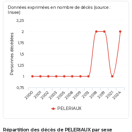
Données exprimées en nombre de décès (source :
Insee)
2,25
2
Personnes décédées
1,75
1,5
1,25
1
0,75
2001
2005
2013
2021
2002
2008
2018
2024
2000
2003
2009
2019
PELERIAUX
Répartition des décès de PELERIAUX par sexe