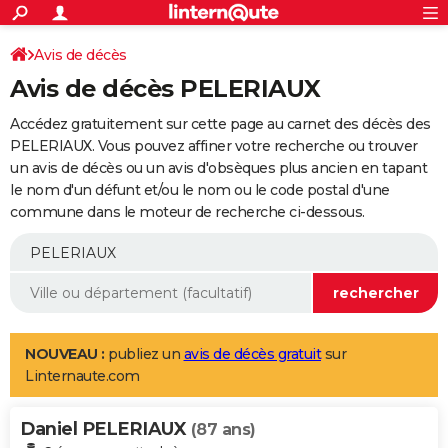
ACTUALITÉS
Connexion
S'inscrire
Avis de décès
Rechercher
Société
Education
Villes
Politique
Faits Divers
Monde
+
SPORT
Avis de décès PELERIAUX
Football
Cyclisme
Forum
Coupe du monde 2026
Tennis
Rugby
CULTURE
Accédez gratuitement sur cette page au carnet des décès des
TNT
Cinéma
Musique
Programme TV
Streaming
Sorties cinéma
+
PELERIAUX. Vous pouvez affiner votre recherche ou trouver
FINANCE
un avis de décès ou un avis d'obsèques plus ancien en tapant
Impôts
Immobilier
Banque
Crédit
Retraite
Epargne
Risques naturels par ville
Assurance
AUTO
le nom d'un défunt et/ou le nom ou le code postal d'une
commune dans le moteur de recherche ci-dessous.
Réserver un essai
Berlines
Forum auto
Essais
Citadines
SUV
+
HIGH-TECH
Meilleur smartphone
Ordinateurs
Guide high-tech
Mobiles
Internet
Jeux vidéo
+
BRICOLAGE
Aménagement intérieur
Cuisine
Jardinage
+
Forum
Extérieur
Salle de bains
Rangement
WEEK-END
Escapades
Expositions
Week-end nature
Guides de France
Patrimoine
Musées
+
LIFESTYLE
NOUVEAU :
publiez un
avis de décès gratuit
sur
Linternaute.com
Bien-être
Mode
+
Art de vivre
Loisirs
Modes de vie
SANTE
Daniel PELERIAUX
Guide de la santé
Médicaments
+
Alimentation
Maladies
Sommeil
(87 ans)
VOYAGE