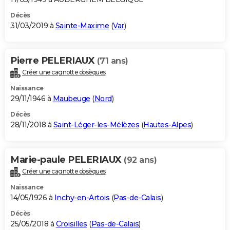
Décès
31/03/2019 à
Sainte-Maxime
(
Var
)
Pierre PELERIAUX
(71 ans)
Créer une cagnotte obsèques
Naissance
29/11/1946 à
Maubeuge
(
Nord
)
Décès
28/11/2018 à
Saint-Léger-les-Mélèzes
(
Hautes-Alpes
)
Marie-paule PELERIAUX
(92 ans)
Créer une cagnotte obsèques
Naissance
14/05/1926 à
Inchy-en-Artois
(
Pas-de-Calais
)
Décès
25/05/2018 à
Croisilles
(
Pas-de-Calais
)