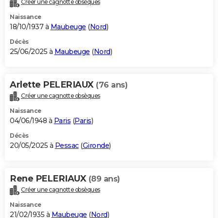
Créer une cagnotte obsèques
City break
Voyage de noces
Climat
Destinations
Voyage nature
Forum
+
PHOTO
Naissance
18/10/1937 à
Maubeuge
(
Nord
)
GUIDES D'ACHAT
Décès
25/06/2025 à
Maubeuge
(
Nord
)
BONS PLANS
CARTE DE VOEUX
Arlette PELERIAUX
(76 ans)
Carte Bonne année
Carte Pâques
Carte de Noël
Carte Saint-Valentin
Carte d'anniversaire
DICTIONNAIRE
Créer une cagnotte obsèques
Biographies
Expressions
Dictionnaire
Citations
Proverbes
PROGRAMME TV
Naissance
04/06/1948 à
Paris
(
Paris
)
COPAINS D'AVANT
Décès
20/05/2025 à
Pessac
(
Gironde
)
Se connecter
Collèges
Universités
Service militaire
S'inscrire
Lycées
Primaires
Entreprises
Avis de recherche
AVIS DE DÉCÈS
FORUM
Rene PELERIAUX
(89 ans)
Lifestyle
Sport
Television
Cinema
Bricolage
Culture
Auto
Voyage
Créer une cagnotte obsèques
Naissance
21/02/1935 à
Maubeuge
(
Nord
)