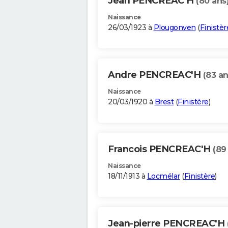
Jean PENCREAC'H
(80 ans
Naissance
26/03/1923 à
Plougonven
(
Finistèr
Andre PENCREAC'H
(83 an
Naissance
20/03/1920 à
Brest
(
Finistère
)
Francois PENCREAC'H
(89
Naissance
18/11/1913 à
Locmélar
(
Finistère
)
Jean-pierre PENCREAC'H