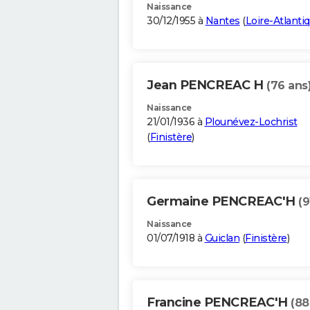
Naissance
30/12/1955 à
Nantes
(
Loire-Atlanti
Jean PENCREAC H
(76 ans
Naissance
21/01/1936 à
Plounévez-Lochrist
(
Finistère
)
Germaine PENCREAC'H
(9
Naissance
01/07/1918 à
Guiclan
(
Finistère
)
Francine PENCREAC'H
(88