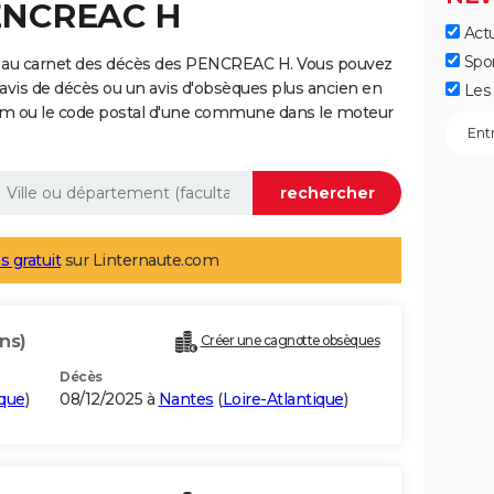
PENCREAC H
Actu
Spo
e au carnet des décès des PENCREAC H. Vous pouvez
 avis de décès ou un avis d'obsèques plus ancien en
Les 
nom ou le code postal d'une commune dans le moteur
s gratuit
sur Linternaute.com
ns)
Créer une cagnotte obsèques
Décès
ique
)
08/12/2025 à
Nantes
(
Loire-Atlantique
)