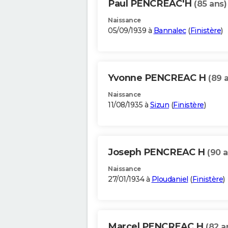
Paul PENCREAC'H
(85 ans)
Naissance
05/09/1939 à
Bannalec
(
Finistère
)
Yvonne PENCREAC H
(89 
Naissance
11/08/1935 à
Sizun
(
Finistère
)
Joseph PENCREAC H
(90 a
Naissance
27/01/1934 à
Ploudaniel
(
Finistère
)
Marcel PENCREAC H
(82 a