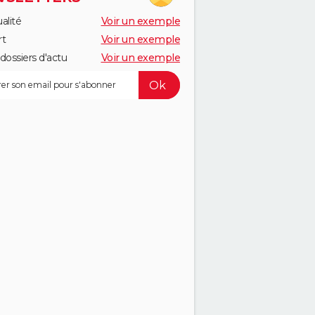
alité
Voir un exemple
rt
Voir un exemple
dossiers d'actu
Voir un exemple