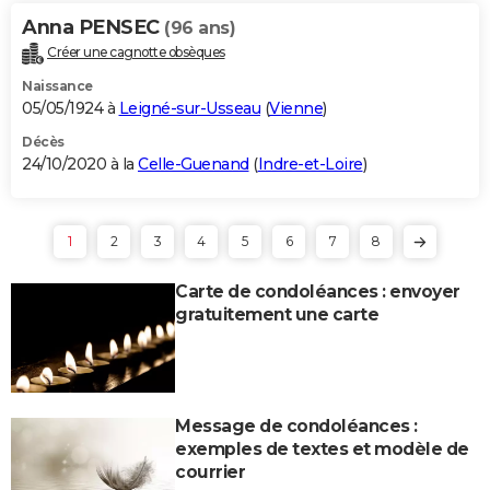
Anna PENSEC
(96 ans)
Créer une cagnotte obsèques
Naissance
05/05/1924 à
Leigné-sur-Usseau
(
Vienne
)
Décès
24/10/2020 à la
Celle-Guenand
(
Indre-et-Loire
)
1
2
3
4
5
6
7
8
Carte de condoléances : envoyer
gratuitement une carte
Message de condoléances :
exemples de textes et modèle de
courrier