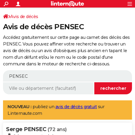
ACTUALITÉS
Connexion
S'inscrire
Avis de décès
Rechercher
Société
Education
Villes
Politique
Faits Divers
Monde
+
SPORT
Avis de décès PENSEC
Football
Cyclisme
Forum
Coupe du monde 2026
Tennis
Rugby
CULTURE
Accédez gratuitement sur cette page au carnet des décès des
TNT
Cinéma
Musique
Programme TV
Streaming
Sorties cinéma
+
PENSEC. Vous pouvez affiner votre recherche ou trouver un
FINANCE
avis de décès ou un avis d'obsèques plus ancien en tapant le
Impôts
Immobilier
Banque
Crédit
Retraite
Epargne
Risques naturels par ville
Assurance
AUTO
nom d'un défunt et/ou le nom ou le code postal d'une
commune dans le moteur de recherche ci-dessous.
Réserver un essai
Berlines
Forum auto
Essais
Citadines
SUV
+
HIGH-TECH
Meilleur smartphone
Ordinateurs
Guide high-tech
Mobiles
Internet
Jeux vidéo
+
BRICOLAGE
Aménagement intérieur
Cuisine
Jardinage
+
Forum
Extérieur
Salle de bains
Rangement
WEEK-END
Escapades
Expositions
Week-end nature
Guides de France
Patrimoine
Musées
+
LIFESTYLE
NOUVEAU :
publiez un
avis de décès gratuit
sur
Linternaute.com
Bien-être
Mode
+
Art de vivre
Loisirs
Modes de vie
SANTE
Serge PENSEC
Guide de la santé
Médicaments
+
Alimentation
Maladies
Sommeil
(72 ans)
VOYAGE