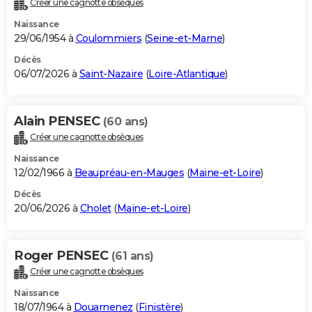
Créer une cagnotte obsèques
City break
Voyage de noces
Climat
Destinations
Voyage nature
Forum
+
PHOTO
Naissance
29/06/1954 à
Coulommiers
(
Seine-et-Marne
)
GUIDES D'ACHAT
Décès
06/07/2026 à
Saint-Nazaire
(
Loire-Atlantique
)
BONS PLANS
CARTE DE VOEUX
Alain PENSEC
(60 ans)
Carte Bonne année
Carte Pâques
Carte de Noël
Carte Saint-Valentin
Carte d'anniversaire
DICTIONNAIRE
Créer une cagnotte obsèques
Biographies
Expressions
Dictionnaire
Citations
Proverbes
PROGRAMME TV
Naissance
12/02/1966 à
Beaupréau-en-Mauges
(
Maine-et-Loire
)
COPAINS D'AVANT
Décès
20/06/2026 à
Cholet
(
Maine-et-Loire
)
Se connecter
Collèges
Universités
Service militaire
S'inscrire
Lycées
Primaires
Entreprises
Avis de recherche
AVIS DE DÉCÈS
FORUM
Roger PENSEC
(61 ans)
Lifestyle
Sport
Television
Cinema
Bricolage
Culture
Auto
Voyage
Créer une cagnotte obsèques
Naissance
18/07/1964 à
Douarnenez
(
Finistère
)