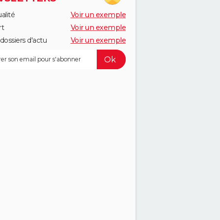
alité
Voir un exemple
rt
Voir un exemple
dossiers d'actu
Voir un exemple