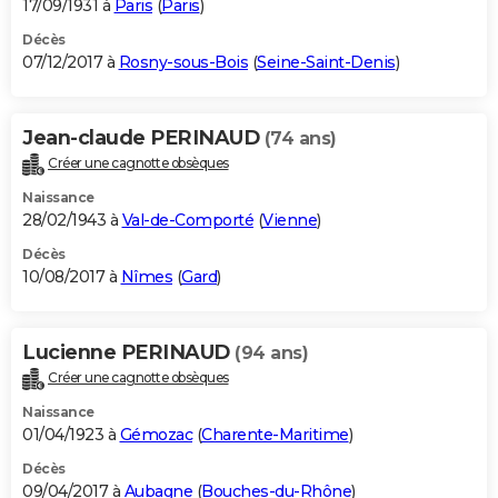
17/09/1931 à
Paris
(
Paris
)
Décès
07/12/2017 à
Rosny-sous-Bois
(
Seine-Saint-Denis
)
Jean-claude PERINAUD
(74 ans)
Créer une cagnotte obsèques
Naissance
28/02/1943 à
Val-de-Comporté
(
Vienne
)
Décès
10/08/2017 à
Nîmes
(
Gard
)
Lucienne PERINAUD
(94 ans)
Créer une cagnotte obsèques
Naissance
01/04/1923 à
Gémozac
(
Charente-Maritime
)
Décès
09/04/2017 à
Aubagne
(
Bouches-du-Rhône
)