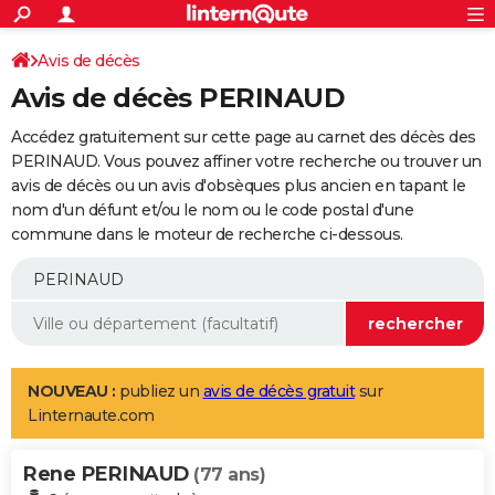
ACTUALITÉS
Connexion
S'inscrire
Avis de décès
Rechercher
Société
Education
Villes
Politique
Faits Divers
Monde
+
SPORT
Avis de décès PERINAUD
Football
Cyclisme
Forum
Coupe du monde 2026
Tennis
Rugby
CULTURE
Accédez gratuitement sur cette page au carnet des décès des
TNT
Cinéma
Musique
Programme TV
Streaming
Sorties cinéma
+
PERINAUD. Vous pouvez affiner votre recherche ou trouver un
FINANCE
avis de décès ou un avis d'obsèques plus ancien en tapant le
Impôts
Immobilier
Banque
Crédit
Retraite
Epargne
Risques naturels par ville
Assurance
AUTO
nom d'un défunt et/ou le nom ou le code postal d'une
commune dans le moteur de recherche ci-dessous.
Réserver un essai
Berlines
Forum auto
Essais
Citadines
SUV
+
HIGH-TECH
Meilleur smartphone
Ordinateurs
Guide high-tech
Mobiles
Internet
Jeux vidéo
+
BRICOLAGE
Aménagement intérieur
Cuisine
Jardinage
+
Forum
Extérieur
Salle de bains
Rangement
WEEK-END
Escapades
Expositions
Week-end nature
Guides de France
Patrimoine
Musées
+
LIFESTYLE
NOUVEAU :
publiez un
avis de décès gratuit
sur
Linternaute.com
Bien-être
Mode
+
Art de vivre
Loisirs
Modes de vie
SANTE
Rene PERINAUD
Guide de la santé
Médicaments
+
Alimentation
Maladies
Sommeil
(77 ans)
VOYAGE