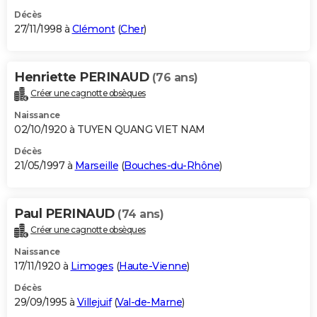
Décès
27/11/1998 à
Clémont
(
Cher
)
Henriette PERINAUD
(76 ans)
Créer une cagnotte obsèques
Naissance
02/10/1920 à TUYEN QUANG VIET NAM
Décès
21/05/1997 à
Marseille
(
Bouches-du-Rhône
)
Paul PERINAUD
(74 ans)
Créer une cagnotte obsèques
Naissance
17/11/1920 à
Limoges
(
Haute-Vienne
)
Décès
29/09/1995 à
Villejuif
(
Val-de-Marne
)