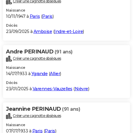
Créer une cagnotte obsèques
City break
Voyage de noces
Climat
Destinations
Voyage nature
Forum
+
PHOTO
Naissance
10/11/1947 à
Paris
(
Paris
)
GUIDES D'ACHAT
Décès
23/09/2025 à
Amboise
(
Indre-et-Loire
)
BONS PLANS
CARTE DE VOEUX
Andre PERINAUD
(91 ans)
Carte Bonne année
Carte Pâques
Carte de Noël
Carte Saint-Valentin
Carte d'anniversaire
DICTIONNAIRE
Créer une cagnotte obsèques
Biographies
Expressions
Dictionnaire
Citations
Proverbes
PROGRAMME TV
Naissance
14/07/1933 à
Ygrande
(
Allier
)
COPAINS D'AVANT
Décès
23/01/2025 à
Varennes-Vauzelles
(
Nièvre
)
Se connecter
Collèges
Universités
Service militaire
S'inscrire
Lycées
Primaires
Entreprises
Avis de recherche
AVIS DE DÉCÈS
FORUM
Jeannine PERINAUD
(91 ans)
Lifestyle
Sport
Television
Cinema
Bricolage
Culture
Auto
Voyage
Créer une cagnotte obsèques
Naissance
07/07/1933 à
Paris
(
Paris
)