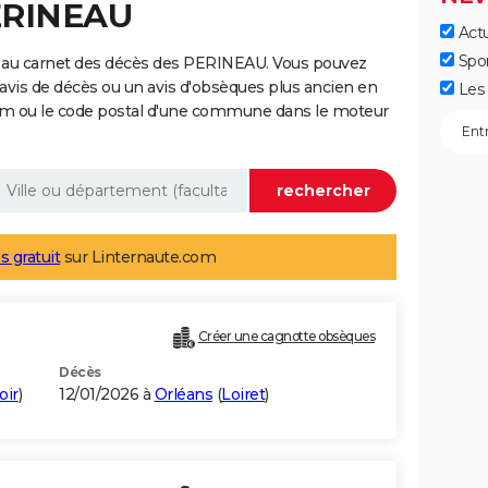
PERINEAU
Actu
Spo
e au carnet des décès des PERINEAU. Vous pouvez
 avis de décès ou un avis d'obsèques plus ancien en
Les 
nom ou le code postal d'une commune dans le moteur
s gratuit
sur Linternaute.com
Créer une cagnotte obsèques
Décès
oir
)
12/01/2026 à
Orléans
(
Loiret
)