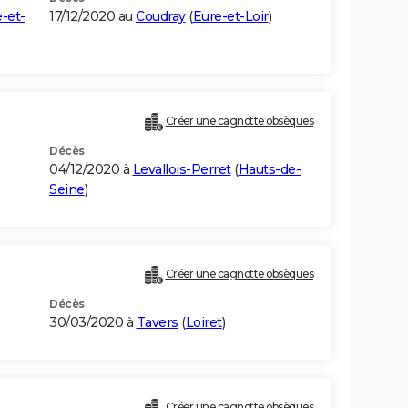
-et-
17/12/2020 au
Coudray
(
Eure-et-Loir
)
Créer une cagnotte obsèques
Décès
04/12/2020 à
Levallois-Perret
(
Hauts-de-
Seine
)
Créer une cagnotte obsèques
Décès
30/03/2020 à
Tavers
(
Loiret
)
Créer une cagnotte obsèques