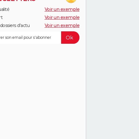
alité
Voir un exemple
rt
Voir un exemple
dossiers d'actu
Voir un exemple