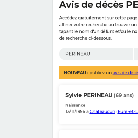
Avis de décès 
Accédez gratuitement sur cette pag
affiner votre recherche ou trouver un
tapant le nom d'un défunt et/ou le 
de recherche ci-dessous.
NOUVEAU :
publiez un
avis de décè
Sylvie PERINEAU
(69 ans)
Naissance
13/11/1956 à
Châteaudun
(
Eure-et-L