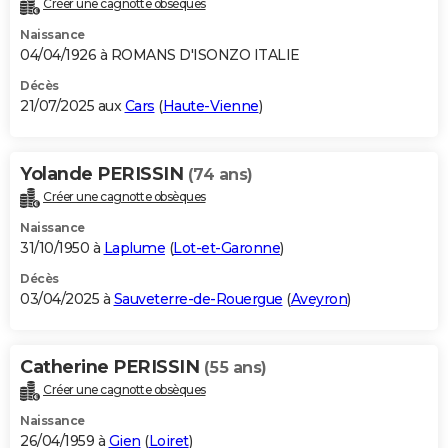
Créer une cagnotte obsèques
City break
Voyage de noces
Climat
Destinations
Voyage nature
Forum
+
PHOTO
Naissance
04/04/1926 à ROMANS D'ISONZO ITALIE
GUIDES D'ACHAT
Décès
21/07/2025 aux
Cars
(
Haute-Vienne
)
BONS PLANS
CARTE DE VOEUX
Yolande PERISSIN
(74 ans)
Carte Bonne année
Carte Pâques
Carte de Noël
Carte Saint-Valentin
Carte d'anniversaire
DICTIONNAIRE
Créer une cagnotte obsèques
Biographies
Expressions
Dictionnaire
Citations
Proverbes
PROGRAMME TV
Naissance
31/10/1950 à
Laplume
(
Lot-et-Garonne
)
COPAINS D'AVANT
Décès
03/04/2025 à
Sauveterre-de-Rouergue
(
Aveyron
)
Se connecter
Collèges
Universités
Service militaire
S'inscrire
Lycées
Primaires
Entreprises
Avis de recherche
AVIS DE DÉCÈS
FORUM
Catherine PERISSIN
(55 ans)
Lifestyle
Sport
Television
Cinema
Bricolage
Culture
Auto
Voyage
Créer une cagnotte obsèques
Naissance
26/04/1959 à
Gien
(
Loiret
)