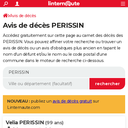
ACTUALITÉS
Connexion
S'inscrire
Avis de décès
Rechercher
Société
Education
Villes
Politique
Faits Divers
Monde
+
SPORT
Avis de décès PERISSIN
Football
Cyclisme
Forum
Coupe du monde 2026
Tennis
Rugby
CULTURE
Accédez gratuitement sur cette page au carnet des décès des
TNT
Cinéma
Musique
Programme TV
Streaming
Sorties cinéma
+
PERISSIN. Vous pouvez affiner votre recherche ou trouver un
FINANCE
avis de décès ou un avis d'obsèques plus ancien en tapant le
Impôts
Immobilier
Banque
Crédit
Retraite
Epargne
Risques naturels par ville
Assurance
AUTO
nom d'un défunt et/ou le nom ou le code postal d'une
commune dans le moteur de recherche ci-dessous.
Réserver un essai
Berlines
Forum auto
Essais
Citadines
SUV
+
HIGH-TECH
Meilleur smartphone
Ordinateurs
Guide high-tech
Mobiles
Internet
Jeux vidéo
+
BRICOLAGE
Aménagement intérieur
Cuisine
Jardinage
+
Forum
Extérieur
Salle de bains
Rangement
WEEK-END
Escapades
Expositions
Week-end nature
Guides de France
Patrimoine
Musées
+
LIFESTYLE
NOUVEAU :
publiez un
avis de décès gratuit
sur
Linternaute.com
Bien-être
Mode
+
Art de vivre
Loisirs
Modes de vie
SANTE
Velia PERISSIN
Guide de la santé
Médicaments
+
Alimentation
Maladies
Sommeil
(99 ans)
VOYAGE