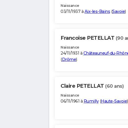
Naissance
03/11/1937 à
Aix-les-Bains
(
Savoie
)
Francoise PETELLAT
(90 a
Naissance
24/11/1931 à
Châteauneuf-du-Rhôn
(
Drôme
)
Claire PETELLAT
(60 ans)
Naissance
06/11/1961 à
Rumilly
(
Haute-Savoie
)