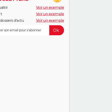
alité
Voir un exemple
rt
Voir un exemple
dossiers d'actu
Voir un exemple