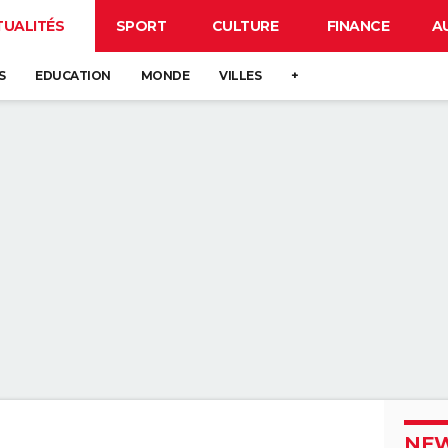
TUALITÉS
SPORT
CULTURE
FINANCE
A
S
EDUCATION
MONDE
VILLES
+
NEW