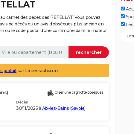
ETELLAT
Actu
Spo
 au carnet des décès des PETELLAT. Vous pouvez
 avis de décès ou un avis d'obsèques plus ancien en
Les 
nom ou le code postal d'une commune dans le moteur
s gratuit
sur Linternaute.com
ans)
Créer une cagnotte obsèques
Décès
)
30/11/2025 à
Aix-les-Bains
(
Savoie
)