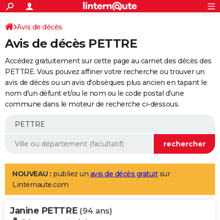
ACTUALITÉS
Connexion
S'inscrire
Avis de décès
Rechercher
Société
Education
Villes
Politique
Faits Divers
Monde
+
SPORT
Avis de décès PETTRE
Football
Cyclisme
Forum
Coupe du monde 2026
Tennis
Rugby
CULTURE
Accédez gratuitement sur cette page au carnet des décès des
TNT
Cinéma
Musique
Programme TV
Streaming
Sorties cinéma
+
PETTRE. Vous pouvez affiner votre recherche ou trouver un
FINANCE
avis de décès ou un avis d'obsèques plus ancien en tapant le
Impôts
Immobilier
Banque
Crédit
Retraite
Epargne
Risques naturels par ville
Assurance
AUTO
nom d'un défunt et/ou le nom ou le code postal d'une
commune dans le moteur de recherche ci-dessous.
Réserver un essai
Berlines
Forum auto
Essais
Citadines
SUV
+
HIGH-TECH
Meilleur smartphone
Ordinateurs
Guide high-tech
Mobiles
Internet
Jeux vidéo
+
BRICOLAGE
Aménagement intérieur
Cuisine
Jardinage
+
Forum
Extérieur
Salle de bains
Rangement
WEEK-END
Escapades
Expositions
Week-end nature
Guides de France
Patrimoine
Musées
+
LIFESTYLE
NOUVEAU :
publiez un
avis de décès gratuit
sur
Linternaute.com
Bien-être
Mode
+
Art de vivre
Loisirs
Modes de vie
SANTE
Janine PETTRE
Guide de la santé
Médicaments
+
Alimentation
Maladies
Sommeil
(94 ans)
VOYAGE