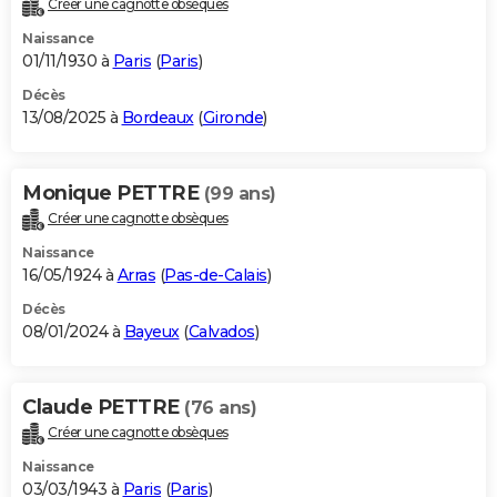
Créer une cagnotte obsèques
City break
Voyage de noces
Climat
Destinations
Voyage nature
Forum
+
PHOTO
Naissance
01/11/1930 à
Paris
(
Paris
)
GUIDES D'ACHAT
Décès
13/08/2025 à
Bordeaux
(
Gironde
)
BONS PLANS
CARTE DE VOEUX
Monique PETTRE
(99 ans)
Carte Bonne année
Carte Pâques
Carte de Noël
Carte Saint-Valentin
Carte d'anniversaire
DICTIONNAIRE
Créer une cagnotte obsèques
Biographies
Expressions
Dictionnaire
Citations
Proverbes
PROGRAMME TV
Naissance
16/05/1924 à
Arras
(
Pas-de-Calais
)
COPAINS D'AVANT
Décès
08/01/2024 à
Bayeux
(
Calvados
)
Se connecter
Collèges
Universités
Service militaire
S'inscrire
Lycées
Primaires
Entreprises
Avis de recherche
AVIS DE DÉCÈS
FORUM
Claude PETTRE
(76 ans)
Lifestyle
Sport
Television
Cinema
Bricolage
Culture
Auto
Voyage
Créer une cagnotte obsèques
Naissance
03/03/1943 à
Paris
(
Paris
)