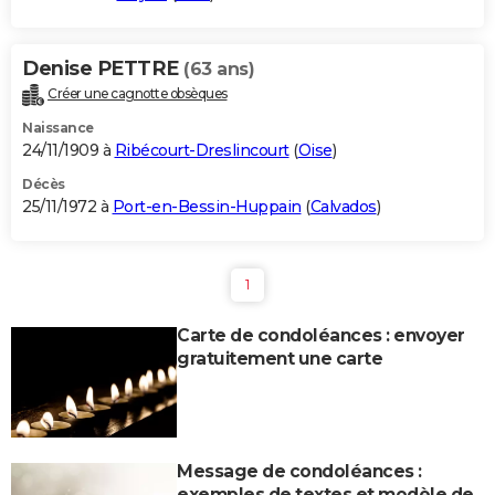
Denise PETTRE
(63 ans)
Créer une cagnotte obsèques
Naissance
24/11/1909 à
Ribécourt-Dreslincourt
(
Oise
)
Décès
25/11/1972 à
Port-en-Bessin-Huppain
(
Calvados
)
1
Carte de condoléances : envoyer
gratuitement une carte
Message de condoléances :
exemples de textes et modèle de