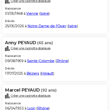
Créer une cagnotte obsèques
City break
Voyage de noces
Climat
Destinations
Voyage nature
Forum
+
PHOTO
Naissance
01/05/1948 à
Vienne
(
Isère
)
GUIDES D'ACHAT
Décès
25/05/2026 à
Notre-Dame-de-l'Osier
(
Isère
)
BONS PLANS
CARTE DE VOEUX
Anny PEYAUD
(65 ans)
Carte Bonne année
Carte Pâques
Carte de Noël
Carte Saint-Valentin
Carte d'anniversaire
DICTIONNAIRE
Créer une cagnotte obsèques
Biographies
Expressions
Dictionnaire
Citations
Proverbes
PROGRAMME TV
Naissance
09/08/1959 à
Sainte-Colombe
(
Rhône
)
COPAINS D'AVANT
Décès
17/07/2025 à
Béziers
(
Hérault
)
Se connecter
Collèges
Universités
Service militaire
S'inscrire
Lycées
Primaires
Entreprises
Avis de recherche
AVIS DE DÉCÈS
FORUM
Marcel PEYAUD
(92 ans)
Lifestyle
Sport
Television
Cinema
Bricolage
Culture
Auto
Voyage
Créer une cagnotte obsèques
Naissance
06/04/1933 à
Lyon
(
Rhône
)