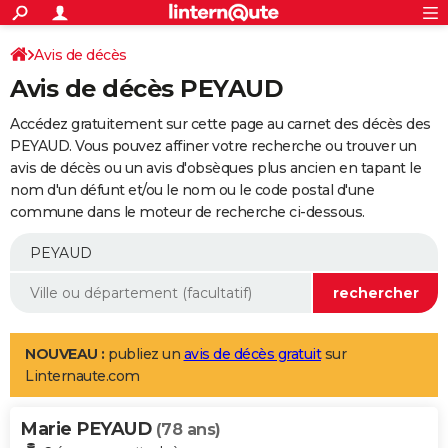
ACTUALITÉS
Connexion
S'inscrire
Avis de décès
Rechercher
Société
Education
Villes
Politique
Faits Divers
Monde
+
SPORT
Avis de décès PEYAUD
Football
Cyclisme
Forum
Coupe du monde 2026
Tennis
Rugby
CULTURE
Accédez gratuitement sur cette page au carnet des décès des
TNT
Cinéma
Musique
Programme TV
Streaming
Sorties cinéma
+
PEYAUD. Vous pouvez affiner votre recherche ou trouver un
FINANCE
avis de décès ou un avis d'obsèques plus ancien en tapant le
Impôts
Immobilier
Banque
Crédit
Retraite
Epargne
Risques naturels par ville
Assurance
AUTO
nom d'un défunt et/ou le nom ou le code postal d'une
commune dans le moteur de recherche ci-dessous.
Réserver un essai
Berlines
Forum auto
Essais
Citadines
SUV
+
HIGH-TECH
Meilleur smartphone
Ordinateurs
Guide high-tech
Mobiles
Internet
Jeux vidéo
+
BRICOLAGE
Aménagement intérieur
Cuisine
Jardinage
+
Forum
Extérieur
Salle de bains
Rangement
WEEK-END
Escapades
Expositions
Week-end nature
Guides de France
Patrimoine
Musées
+
LIFESTYLE
NOUVEAU :
publiez un
avis de décès gratuit
sur
Linternaute.com
Bien-être
Mode
+
Art de vivre
Loisirs
Modes de vie
SANTE
Marie PEYAUD
Guide de la santé
Médicaments
+
Alimentation
Maladies
Sommeil
(78 ans)
VOYAGE