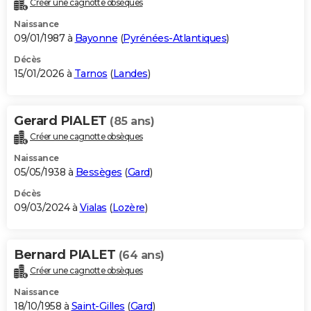
Créer une cagnotte obsèques
City break
Voyage de noces
Climat
Destinations
Voyage nature
Forum
+
PHOTO
Naissance
09/01/1987 à
Bayonne
(
Pyrénées-Atlantiques
)
GUIDES D'ACHAT
Décès
15/01/2026 à
Tarnos
(
Landes
)
BONS PLANS
CARTE DE VOEUX
Gerard PIALET
(85 ans)
Carte Bonne année
Carte Pâques
Carte de Noël
Carte Saint-Valentin
Carte d'anniversaire
DICTIONNAIRE
Créer une cagnotte obsèques
Biographies
Expressions
Dictionnaire
Citations
Proverbes
PROGRAMME TV
Naissance
05/05/1938 à
Bessèges
(
Gard
)
COPAINS D'AVANT
Décès
09/03/2024 à
Vialas
(
Lozère
)
Se connecter
Collèges
Universités
Service militaire
S'inscrire
Lycées
Primaires
Entreprises
Avis de recherche
AVIS DE DÉCÈS
FORUM
Bernard PIALET
(64 ans)
Lifestyle
Sport
Television
Cinema
Bricolage
Culture
Auto
Voyage
Créer une cagnotte obsèques
Naissance
18/10/1958 à
Saint-Gilles
(
Gard
)