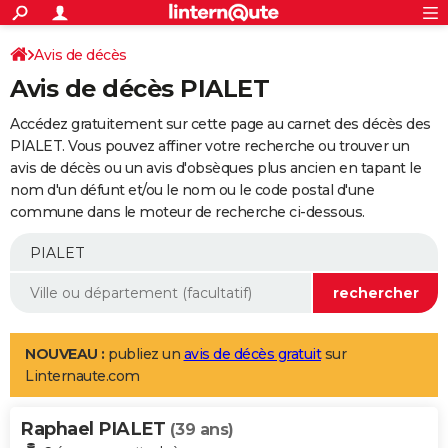
ACTUALITÉS
Connexion
S'inscrire
Avis de décès
Rechercher
Société
Education
Villes
Politique
Faits Divers
Monde
+
SPORT
Avis de décès PIALET
Football
Cyclisme
Forum
Coupe du monde 2026
Tennis
Rugby
CULTURE
Accédez gratuitement sur cette page au carnet des décès des
TNT
Cinéma
Musique
Programme TV
Streaming
Sorties cinéma
+
PIALET. Vous pouvez affiner votre recherche ou trouver un
FINANCE
avis de décès ou un avis d'obsèques plus ancien en tapant le
Impôts
Immobilier
Banque
Crédit
Retraite
Epargne
Risques naturels par ville
Assurance
AUTO
nom d'un défunt et/ou le nom ou le code postal d'une
commune dans le moteur de recherche ci-dessous.
Réserver un essai
Berlines
Forum auto
Essais
Citadines
SUV
+
HIGH-TECH
Meilleur smartphone
Ordinateurs
Guide high-tech
Mobiles
Internet
Jeux vidéo
+
BRICOLAGE
Aménagement intérieur
Cuisine
Jardinage
+
Forum
Extérieur
Salle de bains
Rangement
WEEK-END
Escapades
Expositions
Week-end nature
Guides de France
Patrimoine
Musées
+
LIFESTYLE
NOUVEAU :
publiez un
avis de décès gratuit
sur
Linternaute.com
Bien-être
Mode
+
Art de vivre
Loisirs
Modes de vie
SANTE
Raphael PIALET
Guide de la santé
Médicaments
+
Alimentation
Maladies
Sommeil
(39 ans)
VOYAGE