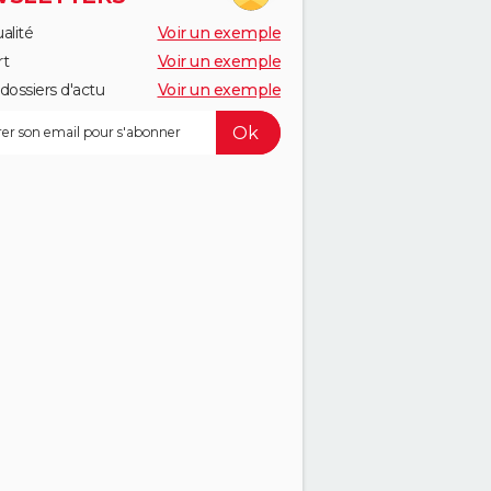
alité
Voir un exemple
rt
Voir un exemple
dossiers d'actu
Voir un exemple