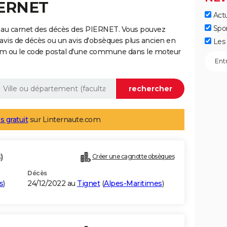
IERNET
Actu
Spo
 au carnet des décès des PIERNET. Vous pouvez
 avis de décès ou un avis d'obsèques plus ancien en
Les 
nom ou le code postal d'une commune dans le moteur
s gratuit
sur Linternaute.com
)
Créer une cagnotte obsèques
Décès
s
)
24/12/2022 au
Tignet
(
Alpes-Maritimes
)