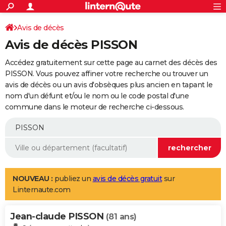
ACTUALITÉS
Connexion
S'inscrire
Avis de décès
Rechercher
Société
Education
Villes
Politique
Faits Divers
Monde
+
SPORT
Avis de décès PISSON
Football
Cyclisme
Forum
Coupe du monde 2026
Tennis
Rugby
CULTURE
Accédez gratuitement sur cette page au carnet des décès des
TNT
Cinéma
Musique
Programme TV
Streaming
Sorties cinéma
+
PISSON. Vous pouvez affiner votre recherche ou trouver un
FINANCE
avis de décès ou un avis d'obsèques plus ancien en tapant le
Impôts
Immobilier
Banque
Crédit
Retraite
Epargne
Risques naturels par ville
Assurance
AUTO
nom d'un défunt et/ou le nom ou le code postal d'une
commune dans le moteur de recherche ci-dessous.
Réserver un essai
Berlines
Forum auto
Essais
Citadines
SUV
+
HIGH-TECH
Meilleur smartphone
Ordinateurs
Guide high-tech
Mobiles
Internet
Jeux vidéo
+
BRICOLAGE
Aménagement intérieur
Cuisine
Jardinage
+
Forum
Extérieur
Salle de bains
Rangement
WEEK-END
Escapades
Expositions
Week-end nature
Guides de France
Patrimoine
Musées
+
LIFESTYLE
NOUVEAU :
publiez un
avis de décès gratuit
sur
Linternaute.com
Bien-être
Mode
+
Art de vivre
Loisirs
Modes de vie
SANTE
Jean-claude PISSON
Guide de la santé
Médicaments
+
Alimentation
Maladies
Sommeil
(81 ans)
VOYAGE