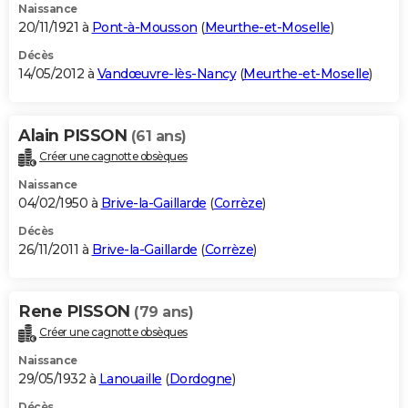
Naissance
20/11/1921 à
Pont-à-Mousson
(
Meurthe-et-Moselle
)
Décès
14/05/2012 à
Vandœuvre-lès-Nancy
(
Meurthe-et-Moselle
)
Alain PISSON
(61 ans)
Créer une cagnotte obsèques
Naissance
04/02/1950 à
Brive-la-Gaillarde
(
Corrèze
)
Décès
26/11/2011 à
Brive-la-Gaillarde
(
Corrèze
)
Rene PISSON
(79 ans)
Créer une cagnotte obsèques
Naissance
29/05/1932 à
Lanouaille
(
Dordogne
)
Décès