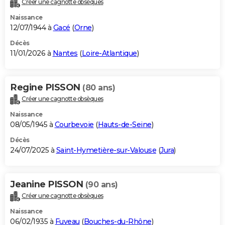
Créer une cagnotte obsèques
City break
Voyage de noces
Climat
Destinations
Voyage nature
Forum
+
PHOTO
Naissance
12/07/1944 à
Gacé
(
Orne
)
GUIDES D'ACHAT
Décès
11/01/2026 à
Nantes
(
Loire-Atlantique
)
BONS PLANS
CARTE DE VOEUX
Regine PISSON
(80 ans)
Carte Bonne année
Carte Pâques
Carte de Noël
Carte Saint-Valentin
Carte d'anniversaire
DICTIONNAIRE
Créer une cagnotte obsèques
Biographies
Expressions
Dictionnaire
Citations
Proverbes
PROGRAMME TV
Naissance
08/05/1945 à
Courbevoie
(
Hauts-de-Seine
)
COPAINS D'AVANT
Décès
24/07/2025 à
Saint-Hymetière-sur-Valouse
(
Jura
)
Se connecter
Collèges
Universités
Service militaire
S'inscrire
Lycées
Primaires
Entreprises
Avis de recherche
AVIS DE DÉCÈS
FORUM
Jeanine PISSON
(90 ans)
Lifestyle
Sport
Television
Cinema
Bricolage
Culture
Auto
Voyage
Créer une cagnotte obsèques
Naissance
06/02/1935 à
Fuveau
(
Bouches-du-Rhône
)