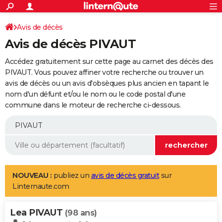
ACTUALITÉS
Connexion
S'inscrire
Avis de décès
Rechercher
Société
Education
Villes
Politique
Faits Divers
Monde
+
SPORT
Avis de décès PIVAUT
Football
Cyclisme
Forum
Coupe du monde 2026
Tennis
Rugby
CULTURE
Accédez gratuitement sur cette page au carnet des décès des
TNT
Cinéma
Musique
Programme TV
Streaming
Sorties cinéma
+
PIVAUT. Vous pouvez affiner votre recherche ou trouver un
FINANCE
avis de décès ou un avis d'obsèques plus ancien en tapant le
Impôts
Immobilier
Banque
Crédit
Retraite
Epargne
Risques naturels par ville
Assurance
AUTO
nom d'un défunt et/ou le nom ou le code postal d'une
commune dans le moteur de recherche ci-dessous.
Réserver un essai
Berlines
Forum auto
Essais
Citadines
SUV
+
HIGH-TECH
Meilleur smartphone
Ordinateurs
Guide high-tech
Mobiles
Internet
Jeux vidéo
+
BRICOLAGE
Aménagement intérieur
Cuisine
Jardinage
+
Forum
Extérieur
Salle de bains
Rangement
WEEK-END
Escapades
Expositions
Week-end nature
Guides de France
Patrimoine
Musées
+
LIFESTYLE
NOUVEAU :
publiez un
avis de décès gratuit
sur
Linternaute.com
Bien-être
Mode
+
Art de vivre
Loisirs
Modes de vie
SANTE
Lea PIVAUT
Guide de la santé
Médicaments
+
Alimentation
Maladies
Sommeil
(98 ans)
VOYAGE