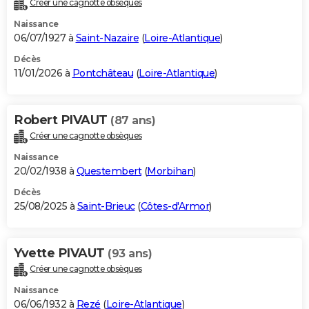
Créer une cagnotte obsèques
City break
Voyage de noces
Climat
Destinations
Voyage nature
Forum
+
PHOTO
Naissance
06/07/1927 à
Saint-Nazaire
(
Loire-Atlantique
)
GUIDES D'ACHAT
Décès
11/01/2026 à
Pontchâteau
(
Loire-Atlantique
)
BONS PLANS
CARTE DE VOEUX
Robert PIVAUT
(87 ans)
Carte Bonne année
Carte Pâques
Carte de Noël
Carte Saint-Valentin
Carte d'anniversaire
DICTIONNAIRE
Créer une cagnotte obsèques
Biographies
Expressions
Dictionnaire
Citations
Proverbes
PROGRAMME TV
Naissance
20/02/1938 à
Questembert
(
Morbihan
)
COPAINS D'AVANT
Décès
25/08/2025 à
Saint-Brieuc
(
Côtes-d'Armor
)
Se connecter
Collèges
Universités
Service militaire
S'inscrire
Lycées
Primaires
Entreprises
Avis de recherche
AVIS DE DÉCÈS
FORUM
Yvette PIVAUT
(93 ans)
Lifestyle
Sport
Television
Cinema
Bricolage
Culture
Auto
Voyage
Créer une cagnotte obsèques
Naissance
06/06/1932 à
Rezé
(
Loire-Atlantique
)