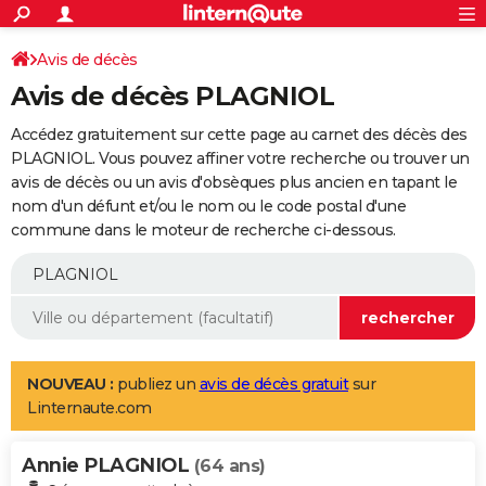
ACTUALITÉS
Connexion
S'inscrire
Avis de décès
Rechercher
Société
Education
Villes
Politique
Faits Divers
Monde
+
SPORT
Avis de décès PLAGNIOL
Football
Cyclisme
Forum
Coupe du monde 2026
Tennis
Rugby
CULTURE
Accédez gratuitement sur cette page au carnet des décès des
TNT
Cinéma
Musique
Programme TV
Streaming
Sorties cinéma
+
PLAGNIOL. Vous pouvez affiner votre recherche ou trouver un
FINANCE
avis de décès ou un avis d'obsèques plus ancien en tapant le
Impôts
Immobilier
Banque
Crédit
Retraite
Epargne
Risques naturels par ville
Assurance
AUTO
nom d'un défunt et/ou le nom ou le code postal d'une
commune dans le moteur de recherche ci-dessous.
Réserver un essai
Berlines
Forum auto
Essais
Citadines
SUV
+
HIGH-TECH
Meilleur smartphone
Ordinateurs
Guide high-tech
Mobiles
Internet
Jeux vidéo
+
BRICOLAGE
Aménagement intérieur
Cuisine
Jardinage
+
Forum
Extérieur
Salle de bains
Rangement
WEEK-END
Escapades
Expositions
Week-end nature
Guides de France
Patrimoine
Musées
+
LIFESTYLE
NOUVEAU :
publiez un
avis de décès gratuit
sur
Linternaute.com
Bien-être
Mode
+
Art de vivre
Loisirs
Modes de vie
SANTE
Annie PLAGNIOL
Guide de la santé
Médicaments
+
Alimentation
Maladies
Sommeil
(64 ans)
VOYAGE