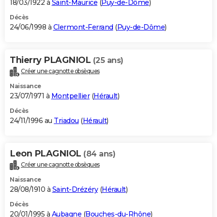
18/03/1922 à
Saint-Maurice
(
Puy-de-Dôme
)
Décès
24/06/1998 à
Clermont-Ferrand
(
Puy-de-Dôme
)
Thierry PLAGNIOL
(25 ans)
Créer une cagnotte obsèques
Naissance
23/07/1971 à
Montpellier
(
Hérault
)
Décès
24/11/1996 au
Triadou
(
Hérault
)
Leon PLAGNIOL
(84 ans)
Créer une cagnotte obsèques
Naissance
28/08/1910 à
Saint-Drézéry
(
Hérault
)
Décès
20/01/1995 à
Aubagne
(
Bouches-du-Rhône
)