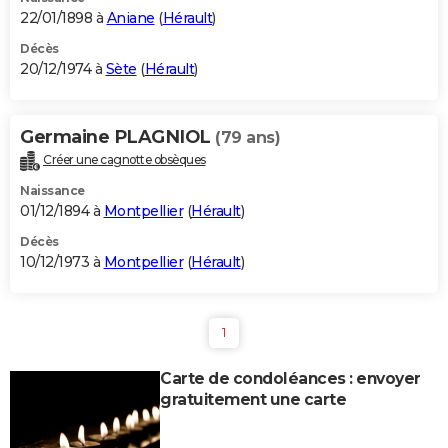
22/01/1898 à
Aniane
(
Hérault
)
Décès
20/12/1974 à
Sète
(
Hérault
)
Germaine PLAGNIOL
(79 ans)
Créer une cagnotte obsèques
Naissance
01/12/1894 à
Montpellier
(
Hérault
)
Décès
10/12/1973 à
Montpellier
(
Hérault
)
1
Carte de condoléances : envoyer
gratuitement une carte