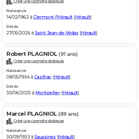
Créer une cagnotte obsèques
City break
Voyage de noces
Climat
Destinations
Voyage nature
Forum
+
PHOTO
Naissance
14/02/1962 à
Clermont-l'Hérault
(
Hérault
)
GUIDES D'ACHAT
Décès
27/05/2026 à
Saint-Jean-de-Védas
(
Hérault
)
BONS PLANS
CARTE DE VOEUX
Robert PLAGNIOL
(91 ans)
Carte Bonne année
Carte Pâques
Carte de Noël
Carte Saint-Valentin
Carte d'anniversaire
DICTIONNAIRE
Créer une cagnotte obsèques
Biographies
Expressions
Dictionnaire
Citations
Proverbes
PROGRAMME TV
Naissance
08/05/1934 à
Cazilhac
(
Hérault
)
COPAINS D'AVANT
Décès
30/06/2025 à
Montpellier
(
Hérault
)
Se connecter
Collèges
Universités
Service militaire
S'inscrire
Lycées
Primaires
Entreprises
Avis de recherche
AVIS DE DÉCÈS
FORUM
Marcel PLAGNIOL
(89 ans)
Lifestyle
Sport
Television
Cinema
Bricolage
Culture
Auto
Voyage
Créer une cagnotte obsèques
Naissance
30/09/1933 à
Saussines
(
Hérault
)