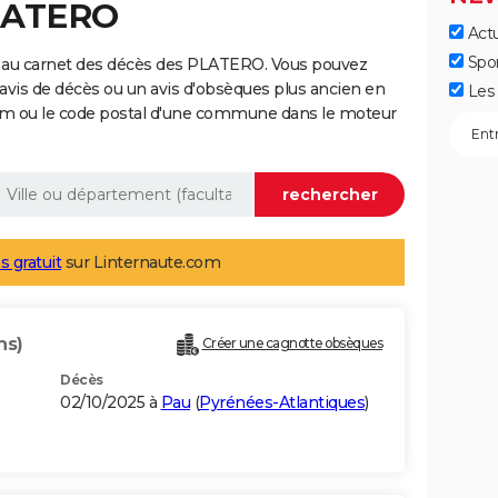
PLATERO
Actu
Spo
e au carnet des décès des PLATERO. Vous pouvez
 avis de décès ou un avis d'obsèques plus ancien en
Les 
nom ou le code postal d'une commune dans le moteur
s gratuit
sur Linternaute.com
ns)
Créer une cagnotte obsèques
Décès
02/10/2025 à
Pau
(
Pyrénées-Atlantiques
)