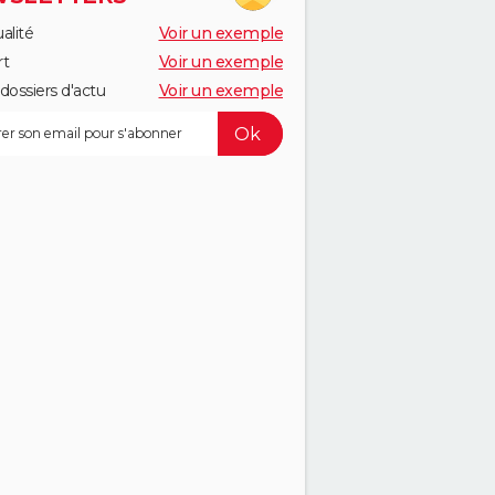
alité
Voir un exemple
rt
Voir un exemple
dossiers d'actu
Voir un exemple