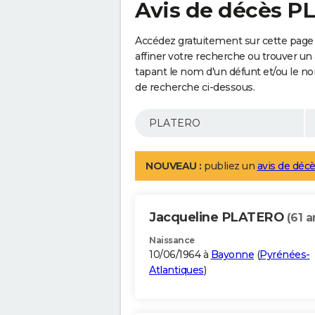
Avis de décès 
Accédez gratuitement sur cette pag
affiner votre recherche ou trouver un
tapant le nom d'un défunt et/ou le 
de recherche ci-dessous.
NOUVEAU :
publiez un
avis de décè
Jacqueline PLATERO
(61 a
Naissance
10/06/1964 à
Bayonne
(
Pyrénées-
Atlantiques
)