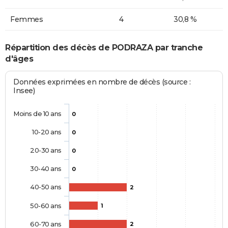
Femmes
4
30,8 %
Répartition des décès de PODRAZA par tranche
d'âges
Données exprimées en nombre de décès (source :
Insee)
Moins de 10 ans
0
10-20 ans
0
20-30 ans
0
30-40 ans
0
40-50 ans
2
50-60 ans
1
60-70 ans
2