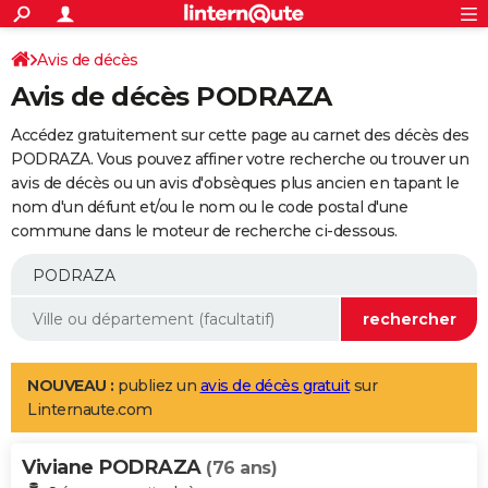
ACTUALITÉS
Connexion
S'inscrire
Avis de décès
Rechercher
Société
Education
Villes
Politique
Faits Divers
Monde
+
SPORT
Avis de décès PODRAZA
Football
Cyclisme
Forum
Coupe du monde 2026
Tennis
Rugby
CULTURE
Accédez gratuitement sur cette page au carnet des décès des
TNT
Cinéma
Musique
Programme TV
Streaming
Sorties cinéma
+
PODRAZA. Vous pouvez affiner votre recherche ou trouver un
FINANCE
avis de décès ou un avis d'obsèques plus ancien en tapant le
Impôts
Immobilier
Banque
Crédit
Retraite
Epargne
Risques naturels par ville
Assurance
AUTO
nom d'un défunt et/ou le nom ou le code postal d'une
commune dans le moteur de recherche ci-dessous.
Réserver un essai
Berlines
Forum auto
Essais
Citadines
SUV
+
HIGH-TECH
Meilleur smartphone
Ordinateurs
Guide high-tech
Mobiles
Internet
Jeux vidéo
+
BRICOLAGE
Aménagement intérieur
Cuisine
Jardinage
+
Forum
Extérieur
Salle de bains
Rangement
WEEK-END
Escapades
Expositions
Week-end nature
Guides de France
Patrimoine
Musées
+
LIFESTYLE
NOUVEAU :
publiez un
avis de décès gratuit
sur
Linternaute.com
Bien-être
Mode
+
Art de vivre
Loisirs
Modes de vie
SANTE
Viviane PODRAZA
Guide de la santé
Médicaments
+
Alimentation
Maladies
Sommeil
(76 ans)
VOYAGE