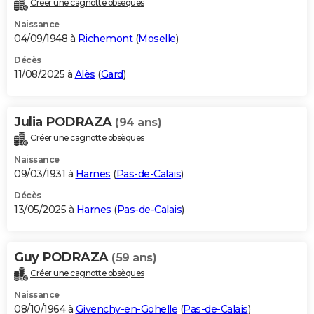
Créer une cagnotte obsèques
City break
Voyage de noces
Climat
Destinations
Voyage nature
Forum
+
PHOTO
Naissance
04/09/1948 à
Richemont
(
Moselle
)
GUIDES D'ACHAT
Décès
11/08/2025 à
Alès
(
Gard
)
BONS PLANS
CARTE DE VOEUX
Julia PODRAZA
(94 ans)
Carte Bonne année
Carte Pâques
Carte de Noël
Carte Saint-Valentin
Carte d'anniversaire
DICTIONNAIRE
Créer une cagnotte obsèques
Biographies
Expressions
Dictionnaire
Citations
Proverbes
PROGRAMME TV
Naissance
09/03/1931 à
Harnes
(
Pas-de-Calais
)
COPAINS D'AVANT
Décès
13/05/2025 à
Harnes
(
Pas-de-Calais
)
Se connecter
Collèges
Universités
Service militaire
S'inscrire
Lycées
Primaires
Entreprises
Avis de recherche
AVIS DE DÉCÈS
FORUM
Guy PODRAZA
(59 ans)
Lifestyle
Sport
Television
Cinema
Bricolage
Culture
Auto
Voyage
Créer une cagnotte obsèques
Naissance
08/10/1964 à
Givenchy-en-Gohelle
(
Pas-de-Calais
)