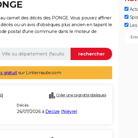
PONGE
Actu
Spo
 au carnet des décès des PONGE. Vous pouvez affiner
 décès ou un avis d'obsèques plus ancien en tapant le
Les 
code postal d'une commune dans le moteur de
s gratuit
sur Linternaute.com
s)
Créer une cagnotte obsèques
Décès
26/07/2026 à
Decize
(
Nièvre
)