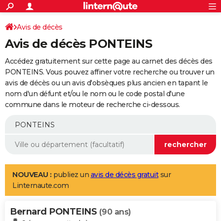
ACTUALITÉS
Connexion
S'inscrire
Avis de décès
Rechercher
Société
Education
Villes
Politique
Faits Divers
Monde
+
SPORT
Avis de décès PONTEINS
Football
Cyclisme
Forum
Coupe du monde 2026
Tennis
Rugby
CULTURE
Accédez gratuitement sur cette page au carnet des décès des
TNT
Cinéma
Musique
Programme TV
Streaming
Sorties cinéma
+
PONTEINS. Vous pouvez affiner votre recherche ou trouver un
FINANCE
avis de décès ou un avis d'obsèques plus ancien en tapant le
Impôts
Immobilier
Banque
Crédit
Retraite
Epargne
Risques naturels par ville
Assurance
AUTO
nom d'un défunt et/ou le nom ou le code postal d'une
commune dans le moteur de recherche ci-dessous.
Réserver un essai
Berlines
Forum auto
Essais
Citadines
SUV
+
HIGH-TECH
Meilleur smartphone
Ordinateurs
Guide high-tech
Mobiles
Internet
Jeux vidéo
+
BRICOLAGE
Aménagement intérieur
Cuisine
Jardinage
+
Forum
Extérieur
Salle de bains
Rangement
WEEK-END
Escapades
Expositions
Week-end nature
Guides de France
Patrimoine
Musées
+
LIFESTYLE
NOUVEAU :
publiez un
avis de décès gratuit
sur
Linternaute.com
Bien-être
Mode
+
Art de vivre
Loisirs
Modes de vie
SANTE
Bernard PONTEINS
Guide de la santé
Médicaments
+
Alimentation
Maladies
Sommeil
(90 ans)
VOYAGE