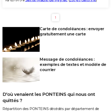
18/12/1975 à
Sainte-Maure-de-Peyriac
(
Lot-et-Garonne
)
1
Carte de condoléances : envoyer
gratuitement une carte
Message de condoléances :
exemples de textes et modèle de
courrier
D'où venaient les PONTEINS qui nous ont
quittés ?
Répartition des PONTEINS décédés par département de