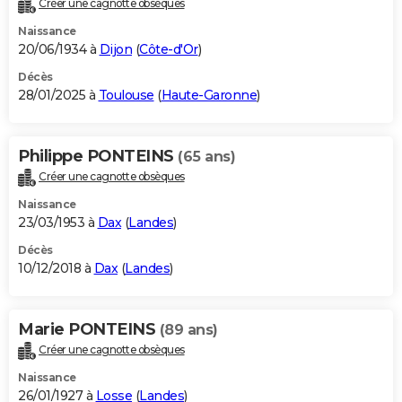
Créer une cagnotte obsèques
City break
Voyage de noces
Climat
Destinations
Voyage nature
Forum
+
PHOTO
Naissance
20/06/1934 à
Dijon
(
Côte-d'Or
)
GUIDES D'ACHAT
Décès
28/01/2025 à
Toulouse
(
Haute-Garonne
)
BONS PLANS
CARTE DE VOEUX
Philippe PONTEINS
(65 ans)
Carte Bonne année
Carte Pâques
Carte de Noël
Carte Saint-Valentin
Carte d'anniversaire
DICTIONNAIRE
Créer une cagnotte obsèques
Biographies
Expressions
Dictionnaire
Citations
Proverbes
PROGRAMME TV
Naissance
23/03/1953 à
Dax
(
Landes
)
COPAINS D'AVANT
Décès
10/12/2018 à
Dax
(
Landes
)
Se connecter
Collèges
Universités
Service militaire
S'inscrire
Lycées
Primaires
Entreprises
Avis de recherche
AVIS DE DÉCÈS
FORUM
Marie PONTEINS
(89 ans)
Lifestyle
Sport
Television
Cinema
Bricolage
Culture
Auto
Voyage
Créer une cagnotte obsèques
Naissance
26/01/1927 à
Losse
(
Landes
)