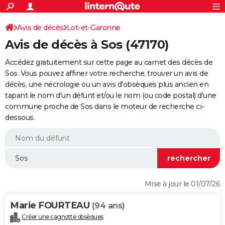
ACTUALITÉS
Connexion
S'inscrire
Avis de décès
Lot-et-Garonne
Rechercher
Société
Education
Villes
Politique
Faits Divers
Monde
+
SPORT
Avis de décès à Sos (47170)
Football
Cyclisme
Forum
Coupe du monde 2026
Tennis
Rugby
CULTURE
Accédez gratuitement sur cette page au carnet des décès de
TNT
Cinéma
Musique
Programme TV
Streaming
Sorties cinéma
+
Sos. Vous pouvez affiner votre recherche, trouver un avis de
FINANCE
décès, une nécrologie ou un avis d'obsèques plus ancien en
Impôts
Immobilier
Banque
Crédit
Retraite
Epargne
Risques naturels par ville
Assurance
AUTO
tapant le nom d'un défunt et/ou le nom (ou code postal) d'une
commune proche de Sos dans le moteur de recherche ci-
Réserver un essai
Berlines
Forum auto
Essais
Citadines
SUV
+
HIGH-TECH
dessous.
Meilleur smartphone
Ordinateurs
Guide high-tech
Mobiles
Internet
Jeux vidéo
+
BRICOLAGE
Aménagement intérieur
Cuisine
Jardinage
+
Forum
Extérieur
Salle de bains
Rangement
WEEK-END
Escapades
Expositions
Week-end nature
Guides de France
Patrimoine
Musées
+
LIFESTYLE
Mise à jour le 01/07/26
Bien-être
Mode
+
Art de vivre
Loisirs
Modes de vie
SANTE
Marie FOURTEAU
(94 ans)
Guide de la santé
Médicaments
+
Alimentation
Maladies
Sommeil
VOYAGE
Créer une cagnotte obsèques