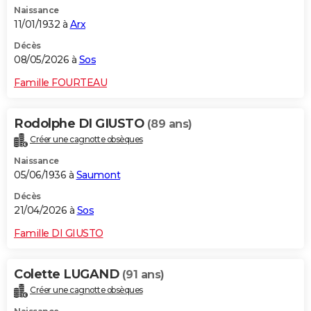
Naissance
City break
Voyage de noces
Climat
Destinations
Voyage nature
Forum
+
PHOTO
11/01/1932 à
Arx
GUIDES D'ACHAT
Décès
08/05/2026 à
Sos
BONS PLANS
Famille FOURTEAU
CARTE DE VOEUX
Rodolphe DI GIUSTO
(89 ans)
Carte Bonne année
Carte Pâques
Carte de Noël
Carte Saint-Valentin
Carte d'anniversaire
DICTIONNAIRE
Créer une cagnotte obsèques
Biographies
Expressions
Dictionnaire
Citations
Proverbes
PROGRAMME TV
Naissance
05/06/1936 à
Saumont
COPAINS D'AVANT
Décès
21/04/2026 à
Sos
Se connecter
Collèges
Universités
Service militaire
S'inscrire
Lycées
Primaires
Entreprises
Avis de recherche
AVIS DE DÉCÈS
Famille DI GIUSTO
FORUM
Lifestyle
Sport
Television
Cinema
Bricolage
Culture
Auto
Voyage
Colette LUGAND
(91 ans)
Créer une cagnotte obsèques