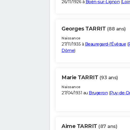
26/11/1926 à
Boën-sur-Lignon
(
Loir
Georges TARRIT
(88 ans)
Naissance
27/11/1935 à
Beauregard-l'Évêque
(
Dôme
)
Marie TARRIT
(93 ans)
Naissance
27/04/1931 au
Brugeron
(
Puy-de-
Aime TARRIT
(87 ans)