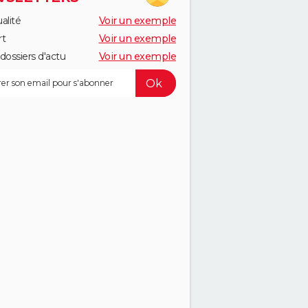
alité
Voir un exemple
rt
Voir un exemple
dossiers d'actu
Voir un exemple