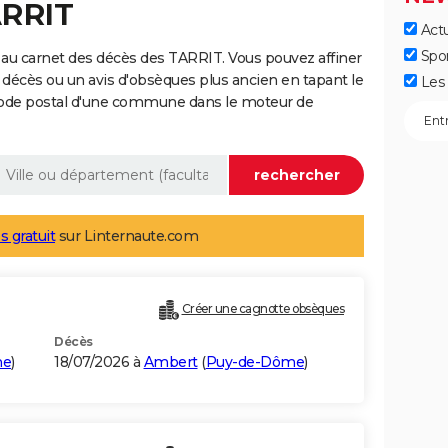
ARRIT
Actu
Spo
au carnet des décès des TARRIT. Vous pouvez affiner
 décès ou un avis d'obsèques plus ancien en tapant le
Les 
code postal d'une commune dans le moteur de
s gratuit
sur Linternaute.com
Créer une cagnotte obsèques
Décès
me
)
18/07/2026 à
Ambert
(
Puy-de-Dôme
)