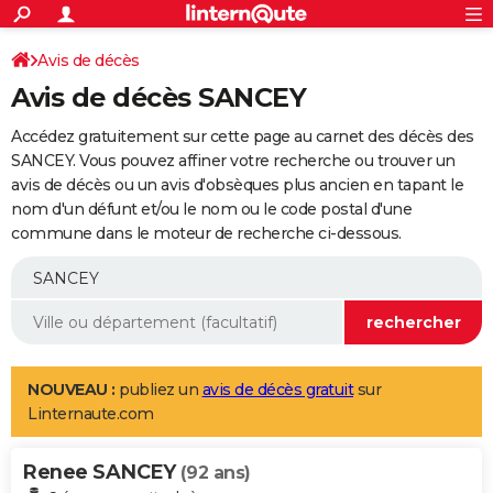
ACTUALITÉS
Connexion
S'inscrire
Avis de décès
Rechercher
Société
Education
Villes
Politique
Faits Divers
Monde
+
SPORT
Avis de décès SANCEY
Football
Cyclisme
Forum
Coupe du monde 2026
Tennis
Rugby
CULTURE
Accédez gratuitement sur cette page au carnet des décès des
TNT
Cinéma
Musique
Programme TV
Streaming
Sorties cinéma
+
SANCEY. Vous pouvez affiner votre recherche ou trouver un
FINANCE
avis de décès ou un avis d'obsèques plus ancien en tapant le
Impôts
Immobilier
Banque
Crédit
Retraite
Epargne
Risques naturels par ville
Assurance
AUTO
nom d'un défunt et/ou le nom ou le code postal d'une
commune dans le moteur de recherche ci-dessous.
Réserver un essai
Berlines
Forum auto
Essais
Citadines
SUV
+
HIGH-TECH
Meilleur smartphone
Ordinateurs
Guide high-tech
Mobiles
Internet
Jeux vidéo
+
BRICOLAGE
Aménagement intérieur
Cuisine
Jardinage
+
Forum
Extérieur
Salle de bains
Rangement
WEEK-END
Escapades
Expositions
Week-end nature
Guides de France
Patrimoine
Musées
+
LIFESTYLE
NOUVEAU :
publiez un
avis de décès gratuit
sur
Linternaute.com
Bien-être
Mode
+
Art de vivre
Loisirs
Modes de vie
SANTE
Renee SANCEY
Guide de la santé
Médicaments
+
Alimentation
Maladies
Sommeil
(92 ans)
VOYAGE