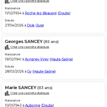
Créer une cagnotte obsèques
City break
Voyage de noces
Climat
Destinations
Voyage nature
Forum
+
PHOTO
Naissance
11/02/1934 à
Roche-lez-Beaupré
(
Doubs
)
GUIDES D'ACHAT
Décès
27/04/2026 à
Dole
(
Jura
)
BONS PLANS
CARTE DE VOEUX
Georges SANCEY
(85 ans)
Carte Bonne année
Carte Pâques
Carte de Noël
Carte Saint-Valentin
Carte d'anniversaire
DICTIONNAIRE
Créer une cagnotte obsèques
Biographies
Expressions
Dictionnaire
Citations
Proverbes
PROGRAMME TV
Naissance
19/02/1941 à
Avrigney-Virey
(
Haute-Saône
)
COPAINS D'AVANT
Décès
28/03/2026 à
Gy
(
Haute-Saône
)
Se connecter
Collèges
Universités
Service militaire
S'inscrire
Lycées
Primaires
Entreprises
Avis de recherche
AVIS DE DÉCÈS
FORUM
Marie SANCEY
(83 ans)
Lifestyle
Sport
Television
Cinema
Bricolage
Culture
Auto
Voyage
Créer une cagnotte obsèques
Naissance
10/01/1943 à
Aubonne
(
Doubs
)