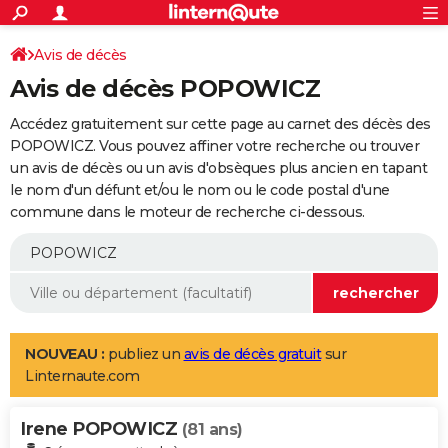
ACTUALITÉS
Connexion
S'inscrire
Avis de décès
Rechercher
Société
Education
Villes
Politique
Faits Divers
Monde
+
SPORT
Avis de décès POPOWICZ
Football
Cyclisme
Forum
Coupe du monde 2026
Tennis
Rugby
CULTURE
Accédez gratuitement sur cette page au carnet des décès des
TNT
Cinéma
Musique
Programme TV
Streaming
Sorties cinéma
+
POPOWICZ. Vous pouvez affiner votre recherche ou trouver
FINANCE
un avis de décès ou un avis d'obsèques plus ancien en tapant
Impôts
Immobilier
Banque
Crédit
Retraite
Epargne
Risques naturels par ville
Assurance
AUTO
le nom d'un défunt et/ou le nom ou le code postal d'une
commune dans le moteur de recherche ci-dessous.
Réserver un essai
Berlines
Forum auto
Essais
Citadines
SUV
+
HIGH-TECH
Meilleur smartphone
Ordinateurs
Guide high-tech
Mobiles
Internet
Jeux vidéo
+
BRICOLAGE
Aménagement intérieur
Cuisine
Jardinage
+
Forum
Extérieur
Salle de bains
Rangement
WEEK-END
Escapades
Expositions
Week-end nature
Guides de France
Patrimoine
Musées
+
LIFESTYLE
NOUVEAU :
publiez un
avis de décès gratuit
sur
Linternaute.com
Bien-être
Mode
+
Art de vivre
Loisirs
Modes de vie
SANTE
Irene POPOWICZ
Guide de la santé
Médicaments
+
Alimentation
Maladies
Sommeil
(81 ans)
VOYAGE