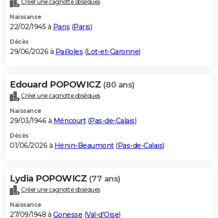
Créer une cagnotte obsèques
City break
Voyage de noces
Climat
Destinations
Voyage nature
Forum
+
PHOTO
Naissance
22/02/1945 à
Paris
(
Paris
)
GUIDES D'ACHAT
Décès
29/06/2026 à
Pailloles
(
Lot-et-Garonne
)
BONS PLANS
CARTE DE VOEUX
Edouard POPOWICZ
(80 ans)
Carte Bonne année
Carte Pâques
Carte de Noël
Carte Saint-Valentin
Carte d'anniversaire
DICTIONNAIRE
Créer une cagnotte obsèques
Biographies
Expressions
Dictionnaire
Citations
Proverbes
PROGRAMME TV
Naissance
29/03/1946 à
Méricourt
(
Pas-de-Calais
)
COPAINS D'AVANT
Décès
01/06/2026 à
Hénin-Beaumont
(
Pas-de-Calais
)
Se connecter
Collèges
Universités
Service militaire
S'inscrire
Lycées
Primaires
Entreprises
Avis de recherche
AVIS DE DÉCÈS
FORUM
Lydia POPOWICZ
(77 ans)
Lifestyle
Sport
Television
Cinema
Bricolage
Culture
Auto
Voyage
Créer une cagnotte obsèques
Naissance
27/09/1948 à
Gonesse
(
Val-d'Oise
)