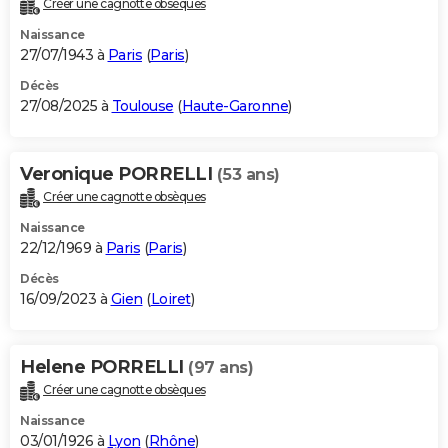
Créer une cagnotte obsèques
City break
Voyage de noces
Climat
Destinations
Voyage nature
Forum
+
PHOTO
Naissance
27/07/1943 à
Paris
(
Paris
)
GUIDES D'ACHAT
Décès
27/08/2025 à
Toulouse
(
Haute-Garonne
)
BONS PLANS
CARTE DE VOEUX
Veronique PORRELLI
(53 ans)
Carte Bonne année
Carte Pâques
Carte de Noël
Carte Saint-Valentin
Carte d'anniversaire
DICTIONNAIRE
Créer une cagnotte obsèques
Biographies
Expressions
Dictionnaire
Citations
Proverbes
PROGRAMME TV
Naissance
22/12/1969 à
Paris
(
Paris
)
COPAINS D'AVANT
Décès
16/09/2023 à
Gien
(
Loiret
)
Se connecter
Collèges
Universités
Service militaire
S'inscrire
Lycées
Primaires
Entreprises
Avis de recherche
AVIS DE DÉCÈS
FORUM
Helene PORRELLI
(97 ans)
Lifestyle
Sport
Television
Cinema
Bricolage
Culture
Auto
Voyage
Créer une cagnotte obsèques
Naissance
03/01/1926 à
Lyon
(
Rhône
)