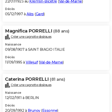
22/07/1923 au
Kremlin-Bicêtre
(
Val-de-Marne
)
Décès
05/12/1997 à
Alès
(
Gard
)
Magnifica PORRELLI
(88 ans)
Créer une cagnotte obsèques
Naissance
09/08/1907 à SAINT BIAGIO ITALIE
Décès
11/09/1995 à
Villejuif
(
Val-de-Marne
)
Caterina PORRELLI
(81 ans)
Créer une cagnotte obsèques
Naissance
12/02/1911 à BERLIN
Décès
20/09/1992 à
Brunoy
(
Essonne
)