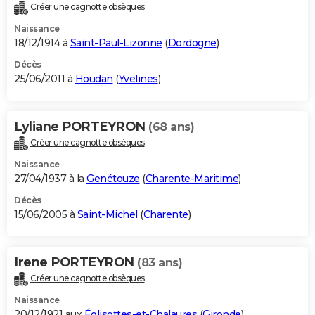
Créer une cagnotte obsèques
Naissance
18/12/1914 à
Saint-Paul-Lizonne
(
Dordogne
)
Décès
25/06/2011 à
Houdan
(
Yvelines
)
Lyliane PORTEYRON
(68 ans)
Créer une cagnotte obsèques
Naissance
27/04/1937 à la
Genétouze
(
Charente-Maritime
)
Décès
15/06/2005 à
Saint-Michel
(
Charente
)
Irene PORTEYRON
(83 ans)
Créer une cagnotte obsèques
Naissance
20/12/1921 aux
Églisottes-et-Chalaures
(
Gironde
)