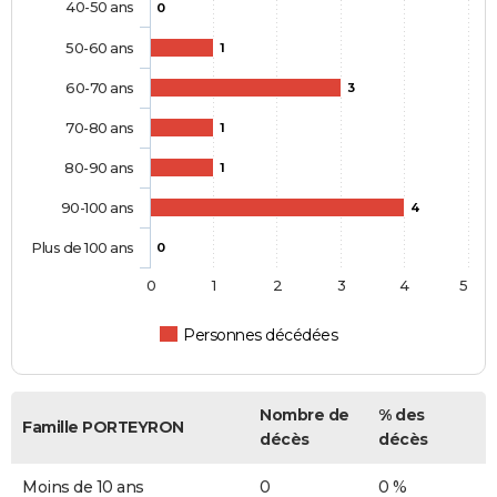
40-50 ans
0
50-60 ans
1
60-70 ans
3
70-80 ans
1
80-90 ans
1
90-100 ans
4
Plus de 100 ans
0
0
1
2
3
4
5
Personnes décédées
Nombre de
% des
Famille PORTEYRON
décès
décès
Moins de 10 ans
0
0 %