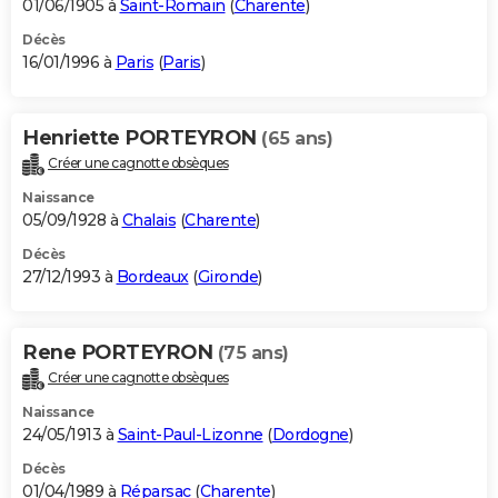
01/06/1905 à
Saint-Romain
(
Charente
)
Décès
16/01/1996 à
Paris
(
Paris
)
Henriette PORTEYRON
(65 ans)
Créer une cagnotte obsèques
Naissance
05/09/1928 à
Chalais
(
Charente
)
Décès
27/12/1993 à
Bordeaux
(
Gironde
)
Rene PORTEYRON
(75 ans)
Créer une cagnotte obsèques
Naissance
24/05/1913 à
Saint-Paul-Lizonne
(
Dordogne
)
Décès
01/04/1989 à
Réparsac
(
Charente
)