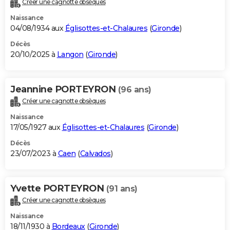
Créer une cagnotte obsèques
City break
Voyage de noces
Climat
Destinations
Voyage nature
Forum
+
PHOTO
Naissance
04/08/1934 aux
Églisottes-et-Chalaures
(
Gironde
)
GUIDES D'ACHAT
Décès
20/10/2025 à
Langon
(
Gironde
)
BONS PLANS
CARTE DE VOEUX
Jeannine PORTEYRON
(96 ans)
Carte Bonne année
Carte Pâques
Carte de Noël
Carte Saint-Valentin
Carte d'anniversaire
DICTIONNAIRE
Créer une cagnotte obsèques
Biographies
Expressions
Dictionnaire
Citations
Proverbes
PROGRAMME TV
Naissance
17/05/1927 aux
Églisottes-et-Chalaures
(
Gironde
)
COPAINS D'AVANT
Décès
23/07/2023 à
Caen
(
Calvados
)
Se connecter
Collèges
Universités
Service militaire
S'inscrire
Lycées
Primaires
Entreprises
Avis de recherche
AVIS DE DÉCÈS
FORUM
Yvette PORTEYRON
(91 ans)
Lifestyle
Sport
Television
Cinema
Bricolage
Culture
Auto
Voyage
Créer une cagnotte obsèques
Naissance
18/11/1930 à
Bordeaux
(
Gironde
)