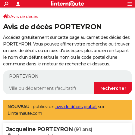
ACTUALITÉS
Connexion
S'inscrire
Avis de décès
Rechercher
Société
Education
Villes
Politique
Faits Divers
Monde
+
SPORT
Avis de décès PORTEYRON
Football
Cyclisme
Forum
Coupe du monde 2026
Tennis
Rugby
CULTURE
Accédez gratuitement sur cette page au carnet des décès des
TNT
Cinéma
Musique
Programme TV
Streaming
Sorties cinéma
+
PORTEYRON. Vous pouvez affiner votre recherche ou trouver
FINANCE
un avis de décès ou un avis d'obsèques plus ancien en tapant
Impôts
Immobilier
Banque
Crédit
Retraite
Epargne
Risques naturels par ville
Assurance
AUTO
le nom d'un défunt et/ou le nom ou le code postal d'une
commune dans le moteur de recherche ci-dessous.
Réserver un essai
Berlines
Forum auto
Essais
Citadines
SUV
+
HIGH-TECH
Meilleur smartphone
Ordinateurs
Guide high-tech
Mobiles
Internet
Jeux vidéo
+
BRICOLAGE
Aménagement intérieur
Cuisine
Jardinage
+
Forum
Extérieur
Salle de bains
Rangement
WEEK-END
Escapades
Expositions
Week-end nature
Guides de France
Patrimoine
Musées
+
LIFESTYLE
NOUVEAU :
publiez un
avis de décès gratuit
sur
Linternaute.com
Bien-être
Mode
+
Art de vivre
Loisirs
Modes de vie
SANTE
Jacqueline PORTEYRON
Guide de la santé
Médicaments
+
Alimentation
Maladies
Sommeil
(91 ans)
VOYAGE