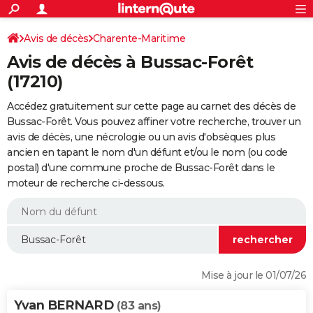
ACTUALITÉS
Connexion
S'inscrire
Avis de décès
Charente-Maritime
Rechercher
Société
Education
Villes
Politique
Faits Divers
Monde
+
SPORT
Avis de décès à Bussac-Forêt
Football
Cyclisme
Forum
Coupe du monde 2026
Tennis
Rugby
CULTURE
(17210)
TNT
Cinéma
Musique
Programme TV
Streaming
Sorties cinéma
+
FINANCE
Accédez gratuitement sur cette page au carnet des décès de
Bussac-Forêt. Vous pouvez affiner votre recherche, trouver un
Impôts
Immobilier
Banque
Crédit
Retraite
Epargne
Risques naturels par ville
Assurance
AUTO
avis de décès, une nécrologie ou un avis d'obsèques plus
ancien en tapant le nom d'un défunt et/ou le nom (ou code
Réserver un essai
Berlines
Forum auto
Essais
Citadines
SUV
+
HIGH-TECH
postal) d'une commune proche de Bussac-Forêt dans le
moteur de recherche ci-dessous.
Meilleur smartphone
Ordinateurs
Guide high-tech
Mobiles
Internet
Jeux vidéo
+
BRICOLAGE
Aménagement intérieur
Cuisine
Jardinage
+
Forum
Extérieur
Salle de bains
Rangement
WEEK-END
Escapades
Expositions
Week-end nature
Guides de France
Patrimoine
Musées
+
LIFESTYLE
Bien-être
Mode
+
Art de vivre
Loisirs
Modes de vie
SANTE
Mise à jour le 01/07/26
Guide de la santé
Médicaments
+
Alimentation
Maladies
Sommeil
VOYAGE
Yvan BERNARD
(83 ans)