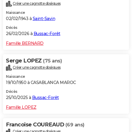
Créer une cagnotte obsèques
City break
Voyage de noces
Climat
Destinations
Voyage nature
Forum
+
PHOTO
Naissance
02/02/1943 à
Saint-Savin
GUIDES D'ACHAT
Décès
BONS PLANS
26/02/2026 à
Bussac-Forêt
CARTE DE VOEUX
Famille BERNARD
Carte Bonne année
Carte Pâques
Carte de Noël
Carte Saint-Valentin
Carte d'anniversaire
DICTIONNAIRE
Serge LOPEZ
(75 ans)
Biographies
Expressions
Dictionnaire
Citations
Proverbes
PROGRAMME TV
Créer une cagnotte obsèques
Naissance
COPAINS D'AVANT
19/10/1950 à CASABLANCA MAROC
Se connecter
Collèges
Universités
Service militaire
S'inscrire
Lycées
Primaires
Entreprises
Avis de recherche
AVIS DE DÉCÈS
Décès
25/10/2025 à
Bussac-Forêt
FORUM
Famille LOPEZ
Lifestyle
Sport
Television
Cinema
Bricolage
Culture
Auto
Voyage
Francoise COUREAUD
(69 ans)
Créer une cagnotte obsèques