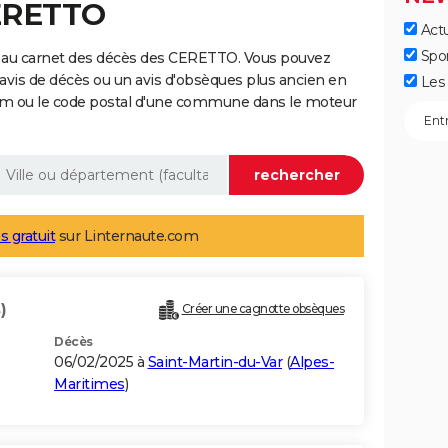
CERETTO
Actu
Spo
e au carnet des décès des CERETTO. Vous pouvez
 avis de décès ou un avis d'obsèques plus ancien en
Les 
nom ou le code postal d'une commune dans le moteur
s gratuit
sur Linternaute.com
)
Créer une cagnotte obsèques
Décès
06/02/2025 à
Saint-Martin-du-Var
(
Alpes-
Maritimes
)