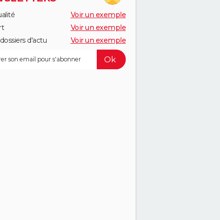
alité
Voir un exemple
rt
Voir un exemple
dossiers d'actu
Voir un exemple