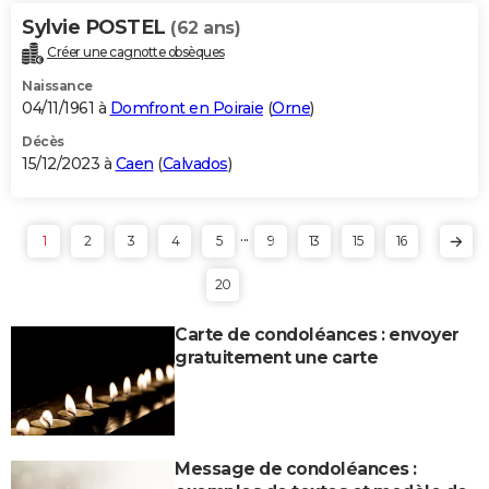
Sylvie POSTEL
(62 ans)
Créer une cagnotte obsèques
Naissance
04/11/1961 à
Domfront en Poiraie
(
Orne
)
Décès
15/12/2023 à
Caen
(
Calvados
)
...
1
2
3
4
5
9
13
15
16
20
Carte de condoléances : envoyer
gratuitement une carte
Message de condoléances :