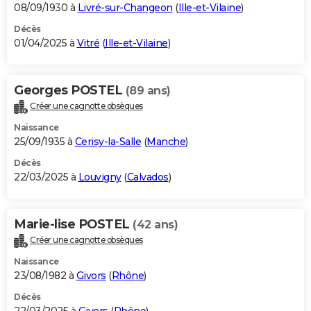
08/09/1930 à
Livré-sur-Changeon
(
Ille-et-Vilaine
)
Décès
01/04/2025 à
Vitré
(
Ille-et-Vilaine
)
Georges POSTEL
(89 ans)
Créer une cagnotte obsèques
Naissance
25/09/1935 à
Cerisy-la-Salle
(
Manche
)
Décès
22/03/2025 à
Louvigny
(
Calvados
)
Marie-lise POSTEL
(42 ans)
Créer une cagnotte obsèques
Naissance
23/08/1982 à
Givors
(
Rhône
)
Décès