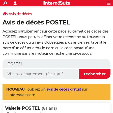
ACTUALITÉS
Connexion
S'inscrire
Avis de décès
Rechercher
Société
Education
Villes
Politique
Faits Divers
Monde
+
SPORT
Avis de décès POSTEL
Football
Cyclisme
Forum
Coupe du monde 2026
Tennis
Rugby
CULTURE
Accédez gratuitement sur cette page au carnet des décès des
TNT
Cinéma
Musique
Programme TV
Streaming
Sorties cinéma
+
POSTEL. Vous pouvez affiner votre recherche ou trouver un
FINANCE
avis de décès ou un avis d'obsèques plus ancien en tapant le
Impôts
Immobilier
Banque
Crédit
Retraite
Epargne
Risques naturels par ville
Assurance
AUTO
nom d'un défunt et/ou le nom ou le code postal d'une
commune dans le moteur de recherche ci-dessous.
Réserver un essai
Berlines
Forum auto
Essais
Citadines
SUV
+
HIGH-TECH
Meilleur smartphone
Ordinateurs
Guide high-tech
Mobiles
Internet
Jeux vidéo
+
BRICOLAGE
Aménagement intérieur
Cuisine
Jardinage
+
Forum
Extérieur
Salle de bains
Rangement
WEEK-END
Escapades
Expositions
Week-end nature
Guides de France
Patrimoine
Musées
+
LIFESTYLE
NOUVEAU :
publiez un
avis de décès gratuit
sur
Linternaute.com
Bien-être
Mode
+
Art de vivre
Loisirs
Modes de vie
SANTE
Valerie POSTEL
Guide de la santé
Médicaments
+
Alimentation
Maladies
Sommeil
(61 ans)
VOYAGE