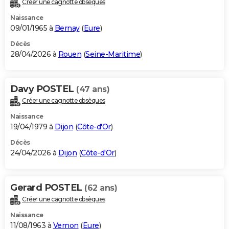
Créer une cagnotte obsèques
City break
Voyage de noces
Climat
Destinations
Voyage nature
Forum
+
PHOTO
Naissance
09/01/1965 à
Bernay
(
Eure
)
GUIDES D'ACHAT
Décès
28/04/2026 à
Rouen
(
Seine-Maritime
)
BONS PLANS
CARTE DE VOEUX
Davy POSTEL
(47 ans)
Carte Bonne année
Carte Pâques
Carte de Noël
Carte Saint-Valentin
Carte d'anniversaire
DICTIONNAIRE
Créer une cagnotte obsèques
Biographies
Expressions
Dictionnaire
Citations
Proverbes
PROGRAMME TV
Naissance
19/04/1979 à
Dijon
(
Côte-d'Or
)
COPAINS D'AVANT
Décès
24/04/2026 à
Dijon
(
Côte-d'Or
)
Se connecter
Collèges
Universités
Service militaire
S'inscrire
Lycées
Primaires
Entreprises
Avis de recherche
AVIS DE DÉCÈS
FORUM
Gerard POSTEL
(62 ans)
Lifestyle
Sport
Television
Cinema
Bricolage
Culture
Auto
Voyage
Créer une cagnotte obsèques
Naissance
11/08/1963 à
Vernon
(
Eure
)