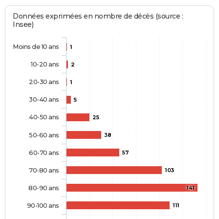
Données exprimées en nombre de décès (source :
Insee)
Moins de 10 ans
1
10-20 ans
2
20-30 ans
1
30-40 ans
5
40-50 ans
25
50-60 ans
38
60-70 ans
57
70-80 ans
103
80-90 ans
141
90-100 ans
111