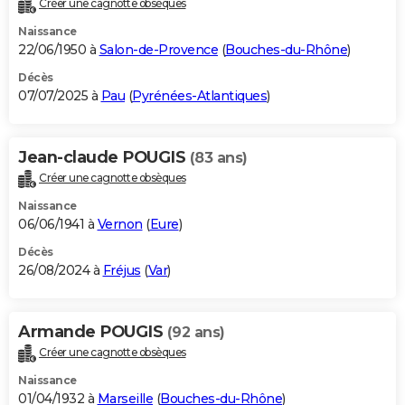
Créer une cagnotte obsèques
City break
Voyage de noces
Climat
Destinations
Voyage nature
Forum
+
PHOTO
Naissance
22/06/1950 à
Salon-de-Provence
(
Bouches-du-Rhône
)
GUIDES D'ACHAT
Décès
07/07/2025 à
Pau
(
Pyrénées-Atlantiques
)
BONS PLANS
CARTE DE VOEUX
Jean-claude POUGIS
(83 ans)
Carte Bonne année
Carte Pâques
Carte de Noël
Carte Saint-Valentin
Carte d'anniversaire
DICTIONNAIRE
Créer une cagnotte obsèques
Biographies
Expressions
Dictionnaire
Citations
Proverbes
PROGRAMME TV
Naissance
06/06/1941 à
Vernon
(
Eure
)
COPAINS D'AVANT
Décès
26/08/2024 à
Fréjus
(
Var
)
Se connecter
Collèges
Universités
Service militaire
S'inscrire
Lycées
Primaires
Entreprises
Avis de recherche
AVIS DE DÉCÈS
FORUM
Armande POUGIS
(92 ans)
Lifestyle
Sport
Television
Cinema
Bricolage
Culture
Auto
Voyage
Créer une cagnotte obsèques
Naissance
01/04/1932 à
Marseille
(
Bouches-du-Rhône
)