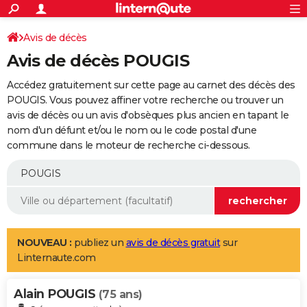
ACTUALITÉS
Connexion
S'inscrire
Avis de décès
Rechercher
Société
Education
Villes
Politique
Faits Divers
Monde
+
SPORT
Avis de décès POUGIS
Football
Cyclisme
Forum
Coupe du monde 2026
Tennis
Rugby
CULTURE
Accédez gratuitement sur cette page au carnet des décès des
TNT
Cinéma
Musique
Programme TV
Streaming
Sorties cinéma
+
POUGIS. Vous pouvez affiner votre recherche ou trouver un
FINANCE
avis de décès ou un avis d'obsèques plus ancien en tapant le
Impôts
Immobilier
Banque
Crédit
Retraite
Epargne
Risques naturels par ville
Assurance
AUTO
nom d'un défunt et/ou le nom ou le code postal d'une
commune dans le moteur de recherche ci-dessous.
Réserver un essai
Berlines
Forum auto
Essais
Citadines
SUV
+
HIGH-TECH
Meilleur smartphone
Ordinateurs
Guide high-tech
Mobiles
Internet
Jeux vidéo
+
BRICOLAGE
Aménagement intérieur
Cuisine
Jardinage
+
Forum
Extérieur
Salle de bains
Rangement
WEEK-END
Escapades
Expositions
Week-end nature
Guides de France
Patrimoine
Musées
+
LIFESTYLE
NOUVEAU :
publiez un
avis de décès gratuit
sur
Linternaute.com
Bien-être
Mode
+
Art de vivre
Loisirs
Modes de vie
SANTE
Alain POUGIS
Guide de la santé
Médicaments
+
Alimentation
Maladies
Sommeil
(75 ans)
VOYAGE