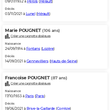
09/07/1932 à
Pérols
(
Hérault
)
Décès
03/11/2021 à
Lunel
(
Hérault
)
Marie POUGNET
(106 ans)
Créer une cagnotte obsèques
Naissance
24/09/1914 à
Fontans
(
Lozère
)
Décès
14/09/2021 à
Gennevilliers
(
Hauts-de-Seine
)
Francoise POUGNET
(87 ans)
Créer une cagnotte obsèques
Naissance
17/10/1933 à
Paris
(
Paris
)
Décès
19/06/2021 à
Brive-la-Gaillarde
(
Corrèze
)