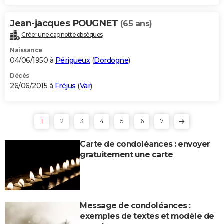
Jean-jacques POUGNET
(65 ans)
Créer une cagnotte obsèques
Naissance
04/06/1950 à
Périgueux
(
Dordogne
)
Décès
26/06/2015 à
Fréjus
(
Var
)
1
2
3
4
5
6
7
Carte de condoléances : envoyer
gratuitement une carte
Message de condoléances :
exemples de textes et modèle de