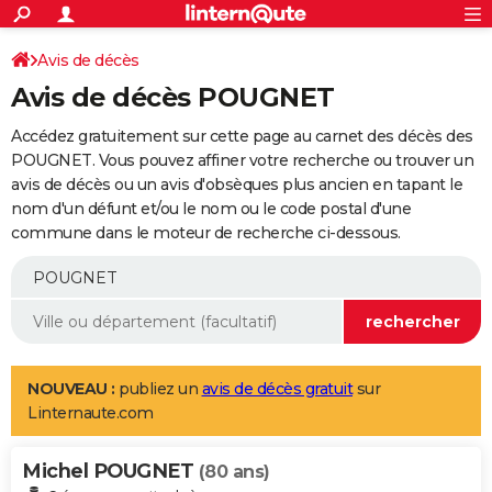
ACTUALITÉS
Connexion
S'inscrire
Avis de décès
Rechercher
Société
Education
Villes
Politique
Faits Divers
Monde
+
SPORT
Avis de décès POUGNET
Football
Cyclisme
Forum
Coupe du monde 2026
Tennis
Rugby
CULTURE
Accédez gratuitement sur cette page au carnet des décès des
TNT
Cinéma
Musique
Programme TV
Streaming
Sorties cinéma
+
POUGNET. Vous pouvez affiner votre recherche ou trouver un
FINANCE
avis de décès ou un avis d'obsèques plus ancien en tapant le
Impôts
Immobilier
Banque
Crédit
Retraite
Epargne
Risques naturels par ville
Assurance
AUTO
nom d'un défunt et/ou le nom ou le code postal d'une
commune dans le moteur de recherche ci-dessous.
Réserver un essai
Berlines
Forum auto
Essais
Citadines
SUV
+
HIGH-TECH
Meilleur smartphone
Ordinateurs
Guide high-tech
Mobiles
Internet
Jeux vidéo
+
BRICOLAGE
Aménagement intérieur
Cuisine
Jardinage
+
Forum
Extérieur
Salle de bains
Rangement
WEEK-END
Escapades
Expositions
Week-end nature
Guides de France
Patrimoine
Musées
+
LIFESTYLE
NOUVEAU :
publiez un
avis de décès gratuit
sur
Linternaute.com
Bien-être
Mode
+
Art de vivre
Loisirs
Modes de vie
SANTE
Michel POUGNET
Guide de la santé
Médicaments
+
Alimentation
Maladies
Sommeil
(80 ans)
VOYAGE