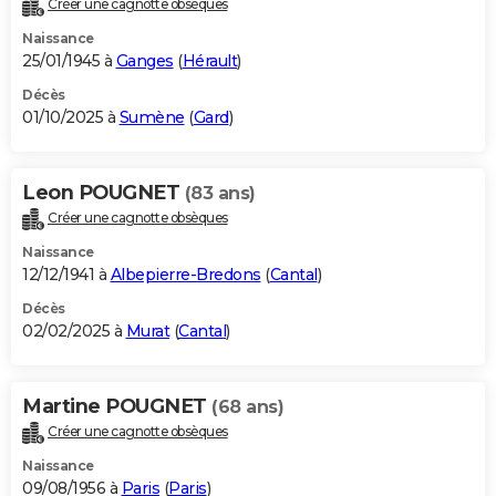
Créer une cagnotte obsèques
City break
Voyage de noces
Climat
Destinations
Voyage nature
Forum
+
PHOTO
Naissance
25/01/1945 à
Ganges
(
Hérault
)
GUIDES D'ACHAT
Décès
01/10/2025 à
Sumène
(
Gard
)
BONS PLANS
CARTE DE VOEUX
Leon POUGNET
(83 ans)
Carte Bonne année
Carte Pâques
Carte de Noël
Carte Saint-Valentin
Carte d'anniversaire
DICTIONNAIRE
Créer une cagnotte obsèques
Biographies
Expressions
Dictionnaire
Citations
Proverbes
PROGRAMME TV
Naissance
12/12/1941 à
Albepierre-Bredons
(
Cantal
)
COPAINS D'AVANT
Décès
02/02/2025 à
Murat
(
Cantal
)
Se connecter
Collèges
Universités
Service militaire
S'inscrire
Lycées
Primaires
Entreprises
Avis de recherche
AVIS DE DÉCÈS
FORUM
Martine POUGNET
(68 ans)
Lifestyle
Sport
Television
Cinema
Bricolage
Culture
Auto
Voyage
Créer une cagnotte obsèques
Naissance
09/08/1956 à
Paris
(
Paris
)