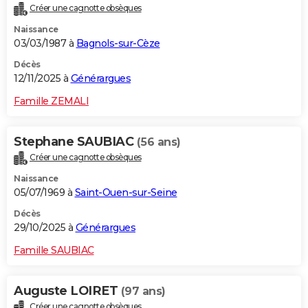
Créer une cagnotte obsèques
City break
Voyage de noces
Climat
Destinations
Voyage nature
Forum
+
PHOTO
Naissance
03/03/1987 à
Bagnols-sur-Cèze
GUIDES D'ACHAT
Décès
BONS PLANS
12/11/2025 à
Générargues
CARTE DE VOEUX
Famille ZEMALI
Carte Bonne année
Carte Pâques
Carte de Noël
Carte Saint-Valentin
Carte d'anniversaire
DICTIONNAIRE
Stephane SAUBIAC
(56 ans)
Biographies
Expressions
Dictionnaire
Citations
Proverbes
PROGRAMME TV
Créer une cagnotte obsèques
Naissance
COPAINS D'AVANT
05/07/1969 à
Saint-Ouen-sur-Seine
Se connecter
Collèges
Universités
Service militaire
S'inscrire
Lycées
Primaires
Entreprises
Avis de recherche
AVIS DE DÉCÈS
Décès
29/10/2025 à
Générargues
FORUM
Famille SAUBIAC
Lifestyle
Sport
Television
Cinema
Bricolage
Culture
Auto
Voyage
Auguste LOIRET
(97 ans)
Créer une cagnotte obsèques