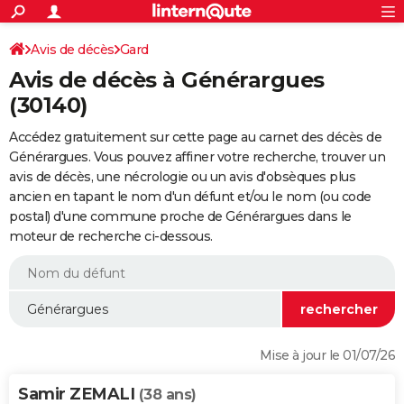
ACTUALITÉS
Connexion
S'inscrire
Avis de décès
Gard
Rechercher
Société
Education
Villes
Politique
Faits Divers
Monde
+
SPORT
Avis de décès à Générargues
Football
Cyclisme
Forum
Coupe du monde 2026
Tennis
Rugby
CULTURE
(30140)
TNT
Cinéma
Musique
Programme TV
Streaming
Sorties cinéma
+
FINANCE
Accédez gratuitement sur cette page au carnet des décès de
Générargues. Vous pouvez affiner votre recherche, trouver un
Impôts
Immobilier
Banque
Crédit
Retraite
Epargne
Risques naturels par ville
Assurance
AUTO
avis de décès, une nécrologie ou un avis d'obsèques plus
ancien en tapant le nom d'un défunt et/ou le nom (ou code
Réserver un essai
Berlines
Forum auto
Essais
Citadines
SUV
+
HIGH-TECH
postal) d'une commune proche de Générargues dans le
moteur de recherche ci-dessous.
Meilleur smartphone
Ordinateurs
Guide high-tech
Mobiles
Internet
Jeux vidéo
+
BRICOLAGE
Aménagement intérieur
Cuisine
Jardinage
+
Forum
Extérieur
Salle de bains
Rangement
WEEK-END
Escapades
Expositions
Week-end nature
Guides de France
Patrimoine
Musées
+
LIFESTYLE
Bien-être
Mode
+
Art de vivre
Loisirs
Modes de vie
SANTE
Mise à jour le 01/07/26
Guide de la santé
Médicaments
+
Alimentation
Maladies
Sommeil
VOYAGE
Samir ZEMALI
(38 ans)