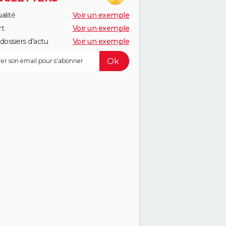
alité
Voir un exemple
rt
Voir un exemple
dossiers d'actu
Voir un exemple