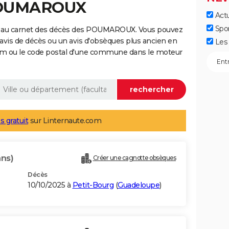
 POUMAROUX
Actu
Spo
e au carnet des décès des POUMAROUX. Vous pouvez
 avis de décès ou un avis d'obsèques plus ancien en
Les 
nom ou le code postal d'une commune dans le moteur
s gratuit
sur Linternaute.com
ans)
Créer une cagnotte obsèques
Décès
10/10/2025 à
Petit-Bourg
(
Guadeloupe
)