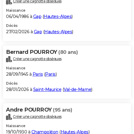
Créer une cagnotte obsèques
City break
Voyage de noces
Climat
Destinations
Voyage nature
Forum
+
PHOTO
Naissance
06/04/1986 à
Gap
(
Hautes-Alpes
)
GUIDES D'ACHAT
Décès
27/02/2026 à
Gap
(
Hautes-Alpes
)
BONS PLANS
CARTE DE VOEUX
Bernard POURROY
(80 ans)
Carte Bonne année
Carte Pâques
Carte de Noël
Carte Saint-Valentin
Carte d'anniversaire
DICTIONNAIRE
Créer une cagnotte obsèques
Biographies
Expressions
Dictionnaire
Citations
Proverbes
PROGRAMME TV
Naissance
28/09/1945 à
Paris
(
Paris
)
COPAINS D'AVANT
Décès
28/01/2026 à
Saint-Maurice
(
Val-de-Marne
)
Se connecter
Collèges
Universités
Service militaire
S'inscrire
Lycées
Primaires
Entreprises
Avis de recherche
AVIS DE DÉCÈS
FORUM
Andre POURROY
(95 ans)
Lifestyle
Sport
Television
Cinema
Bricolage
Culture
Auto
Voyage
Créer une cagnotte obsèques
Naissance
19/10/1930 à
Champoléon
(
Hautes-Alpes
)