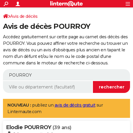
ACTUALITÉS
Connexion
S'inscrire
Avis de décès
Rechercher
Société
Education
Villes
Politique
Faits Divers
Monde
+
SPORT
Avis de décès POURROY
Football
Cyclisme
Forum
Coupe du monde 2026
Tennis
Rugby
CULTURE
Accédez gratuitement sur cette page au carnet des décès des
TNT
Cinéma
Musique
Programme TV
Streaming
Sorties cinéma
+
POURROY. Vous pouvez affiner votre recherche ou trouver un
FINANCE
avis de décès ou un avis d'obsèques plus ancien en tapant le
Impôts
Immobilier
Banque
Crédit
Retraite
Epargne
Risques naturels par ville
Assurance
AUTO
nom d'un défunt et/ou le nom ou le code postal d'une
commune dans le moteur de recherche ci-dessous.
Réserver un essai
Berlines
Forum auto
Essais
Citadines
SUV
+
HIGH-TECH
Meilleur smartphone
Ordinateurs
Guide high-tech
Mobiles
Internet
Jeux vidéo
+
BRICOLAGE
Aménagement intérieur
Cuisine
Jardinage
+
Forum
Extérieur
Salle de bains
Rangement
WEEK-END
Escapades
Expositions
Week-end nature
Guides de France
Patrimoine
Musées
+
LIFESTYLE
NOUVEAU :
publiez un
avis de décès gratuit
sur
Linternaute.com
Bien-être
Mode
+
Art de vivre
Loisirs
Modes de vie
SANTE
Elodie POURROY
Guide de la santé
Médicaments
+
Alimentation
Maladies
Sommeil
(39 ans)
VOYAGE