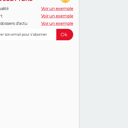
alité
Voir un exemple
rt
Voir un exemple
dossiers d'actu
Voir un exemple