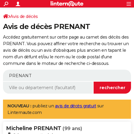
ACTUALITÉS
Connexion
S'inscrire
Avis de décès
Rechercher
Société
Education
Villes
Politique
Faits Divers
Monde
+
SPORT
Avis de décès PRENANT
Football
Cyclisme
Forum
Coupe du monde 2026
Tennis
Rugby
CULTURE
Accédez gratuitement sur cette page au carnet des décès des
TNT
Cinéma
Musique
Programme TV
Streaming
Sorties cinéma
+
PRENANT. Vous pouvez affiner votre recherche ou trouver un
FINANCE
avis de décès ou un avis d'obsèques plus ancien en tapant le
Impôts
Immobilier
Banque
Crédit
Retraite
Epargne
Risques naturels par ville
Assurance
AUTO
nom d'un défunt et/ou le nom ou le code postal d'une
commune dans le moteur de recherche ci-dessous.
Réserver un essai
Berlines
Forum auto
Essais
Citadines
SUV
+
HIGH-TECH
Meilleur smartphone
Ordinateurs
Guide high-tech
Mobiles
Internet
Jeux vidéo
+
BRICOLAGE
Aménagement intérieur
Cuisine
Jardinage
+
Forum
Extérieur
Salle de bains
Rangement
WEEK-END
Escapades
Expositions
Week-end nature
Guides de France
Patrimoine
Musées
+
LIFESTYLE
NOUVEAU :
publiez un
avis de décès gratuit
sur
Linternaute.com
Bien-être
Mode
+
Art de vivre
Loisirs
Modes de vie
SANTE
Micheline PRENANT
Guide de la santé
Médicaments
+
Alimentation
Maladies
Sommeil
(99 ans)
VOYAGE