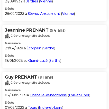
21/09/1932 à
Jardres
(
Vienne
)
Décès
26/02/2023 à
Sèvres-Anxaumont
(
Vienne
)
Jeannine PRENANT
(94 ans)
Créer une cagnotte obsèques
Naissance
27/04/1928 à
Écorpain
(
Sarthe
)
Décès
18/01/2023 au
Grand-Lucé
(
Sarthe
)
Guy PRENANT
(91 ans)
Créer une cagnotte obsèques
Naissance
02/09/1931 à la
Chapelle-Vendômoise
(
Loir-et-Cher
)
Décès
07/09/2022 à
Tours
(
Indre-et-Loire
)