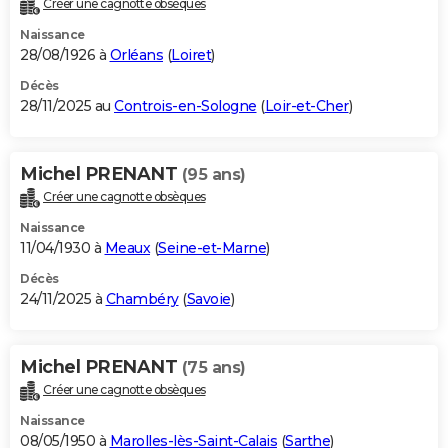
Créer une cagnotte obsèques
City break
Voyage de noces
Climat
Destinations
Voyage nature
Forum
+
PHOTO
Naissance
28/08/1926 à
Orléans
(
Loiret
)
GUIDES D'ACHAT
Décès
28/11/2025 au
Controis-en-Sologne
(
Loir-et-Cher
)
BONS PLANS
CARTE DE VOEUX
Michel PRENANT
(95 ans)
Carte Bonne année
Carte Pâques
Carte de Noël
Carte Saint-Valentin
Carte d'anniversaire
DICTIONNAIRE
Créer une cagnotte obsèques
Biographies
Expressions
Dictionnaire
Citations
Proverbes
PROGRAMME TV
Naissance
11/04/1930 à
Meaux
(
Seine-et-Marne
)
COPAINS D'AVANT
Décès
24/11/2025 à
Chambéry
(
Savoie
)
Se connecter
Collèges
Universités
Service militaire
S'inscrire
Lycées
Primaires
Entreprises
Avis de recherche
AVIS DE DÉCÈS
FORUM
Michel PRENANT
(75 ans)
Lifestyle
Sport
Television
Cinema
Bricolage
Culture
Auto
Voyage
Créer une cagnotte obsèques
Naissance
08/05/1950 à
Marolles-lès-Saint-Calais
(
Sarthe
)