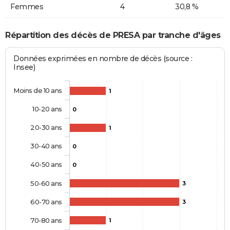
Femmes
4
30,8 %
Répartition des décès de PRESA par tranche d'âges
Données exprimées en nombre de décès (source :
Insee)
Moins de 10 ans
1
10-20 ans
0
20-30 ans
1
30-40 ans
0
40-50 ans
0
50-60 ans
3
60-70 ans
3
70-80 ans
1