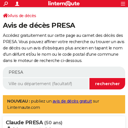
ACTUALITÉS
Connexion
S'inscrire
Avis de décès
Rechercher
Société
Education
Villes
Politique
Faits Divers
Monde
+
SPORT
Avis de décès PRESA
Football
Cyclisme
Forum
Coupe du monde 2026
Tennis
Rugby
CULTURE
Accédez gratuitement sur cette page au carnet des décès des
TNT
Cinéma
Musique
Programme TV
Streaming
Sorties cinéma
+
PRESA. Vous pouvez affiner votre recherche ou trouver un avis
FINANCE
de décès ou un avis d'obsèques plus ancien en tapant le nom
Impôts
Immobilier
Banque
Crédit
Retraite
Epargne
Risques naturels par ville
Assurance
AUTO
d'un défunt et/ou le nom ou le code postal d'une commune
dans le moteur de recherche ci-dessous.
Réserver un essai
Berlines
Forum auto
Essais
Citadines
SUV
+
HIGH-TECH
Meilleur smartphone
Ordinateurs
Guide high-tech
Mobiles
Internet
Jeux vidéo
+
BRICOLAGE
Aménagement intérieur
Cuisine
Jardinage
+
Forum
Extérieur
Salle de bains
Rangement
WEEK-END
Escapades
Expositions
Week-end nature
Guides de France
Patrimoine
Musées
+
LIFESTYLE
NOUVEAU :
publiez un
avis de décès gratuit
sur
Linternaute.com
Bien-être
Mode
+
Art de vivre
Loisirs
Modes de vie
SANTE
Claude PRESA
Guide de la santé
Médicaments
+
Alimentation
Maladies
Sommeil
(50 ans)
VOYAGE