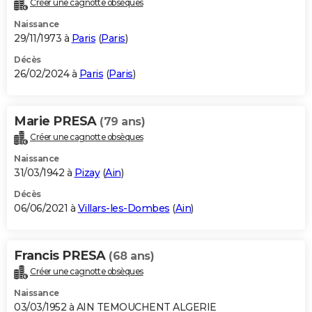
Créer une cagnotte obsèques
City break
Voyage de noces
Climat
Destinations
Voyage nature
Forum
+
PHOTO
Naissance
29/11/1973 à
Paris
(
Paris
)
GUIDES D'ACHAT
Décès
26/02/2024 à
Paris
(
Paris
)
BONS PLANS
CARTE DE VOEUX
Marie PRESA
(79 ans)
Carte Bonne année
Carte Pâques
Carte de Noël
Carte Saint-Valentin
Carte d'anniversaire
DICTIONNAIRE
Créer une cagnotte obsèques
Biographies
Expressions
Dictionnaire
Citations
Proverbes
PROGRAMME TV
Naissance
31/03/1942 à
Pizay
(
Ain
)
COPAINS D'AVANT
Décès
06/06/2021 à
Villars-les-Dombes
(
Ain
)
Se connecter
Collèges
Universités
Service militaire
S'inscrire
Lycées
Primaires
Entreprises
Avis de recherche
AVIS DE DÉCÈS
FORUM
Francis PRESA
(68 ans)
Lifestyle
Sport
Television
Cinema
Bricolage
Culture
Auto
Voyage
Créer une cagnotte obsèques
Naissance
03/03/1952 à AIN TEMOUCHENT ALGERIE