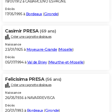
19/01/1912 à CABARCENO ESPAGNE
Décès
17/05/1995 à
Bordeaux
(
Gironde
)
Casimir PRESA
(69 ans)
Créer une cagnotte obsèques
Naissance
23/01/1925 à
Moyeuvre-Grande
(
Moselle
)
Décès
05/07/1994 à
Val de Briey
(
Meurthe-et-Moselle
)
Felicisima PRESA
(56 ans)
Créer une cagnotte obsèques
Naissance
26/05/1936 à NAVARREVISCA
Décès
20/01/1993 à
Bordeaux
(
Gironde
)