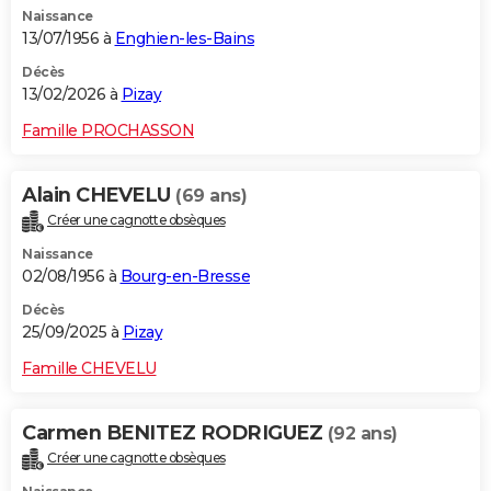
Naissance
City break
Voyage de noces
Climat
Destinations
Voyage nature
Forum
+
PHOTO
13/07/1956 à
Enghien-les-Bains
GUIDES D'ACHAT
Décès
13/02/2026 à
Pizay
BONS PLANS
Famille PROCHASSON
CARTE DE VOEUX
Alain CHEVELU
(69 ans)
Carte Bonne année
Carte Pâques
Carte de Noël
Carte Saint-Valentin
Carte d'anniversaire
DICTIONNAIRE
Créer une cagnotte obsèques
Biographies
Expressions
Dictionnaire
Citations
Proverbes
PROGRAMME TV
Naissance
02/08/1956 à
Bourg-en-Bresse
COPAINS D'AVANT
Décès
25/09/2025 à
Pizay
Se connecter
Collèges
Universités
Service militaire
S'inscrire
Lycées
Primaires
Entreprises
Avis de recherche
AVIS DE DÉCÈS
Famille CHEVELU
FORUM
Lifestyle
Sport
Television
Cinema
Bricolage
Culture
Auto
Voyage
Carmen BENITEZ RODRIGUEZ
(92 ans)
Créer une cagnotte obsèques