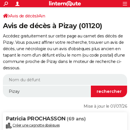
ACTUALITÉS
Connexion
S'inscrire
Avis de décès
Ain
Rechercher
Société
Education
Villes
Politique
Faits Divers
Monde
+
SPORT
Avis de décès à Pizay (01120)
Football
Cyclisme
Forum
Coupe du monde 2026
Tennis
Rugby
CULTURE
Accédez gratuitement sur cette page au carnet des décès de
TNT
Cinéma
Musique
Programme TV
Streaming
Sorties cinéma
+
Pizay. Vous pouvez affiner votre recherche, trouver un avis de
FINANCE
décès, une nécrologie ou un avis d'obsèques plus ancien en
Impôts
Immobilier
Banque
Crédit
Retraite
Epargne
Risques naturels par ville
Assurance
AUTO
tapant le nom d'un défunt et/ou le nom (ou code postal) d'une
commune proche de Pizay dans le moteur de recherche ci-
Réserver un essai
Berlines
Forum auto
Essais
Citadines
SUV
+
HIGH-TECH
dessous.
Meilleur smartphone
Ordinateurs
Guide high-tech
Mobiles
Internet
Jeux vidéo
+
BRICOLAGE
Aménagement intérieur
Cuisine
Jardinage
+
Forum
Extérieur
Salle de bains
Rangement
WEEK-END
Escapades
Expositions
Week-end nature
Guides de France
Patrimoine
Musées
+
LIFESTYLE
Mise à jour le 01/07/26
Bien-être
Mode
+
Art de vivre
Loisirs
Modes de vie
SANTE
Patricia PROCHASSON
(69 ans)
Guide de la santé
Médicaments
+
Alimentation
Maladies
Sommeil
VOYAGE
Créer une cagnotte obsèques