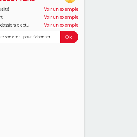
alité
Voir un exemple
rt
Voir un exemple
dossiers d'actu
Voir un exemple