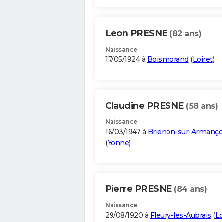
Leon PRESNE
(82 ans)
Naissance
17/05/1924 à
Boismorand
(
Loiret
)
Claudine PRESNE
(58 ans)
Naissance
16/03/1947 à
Brienon-sur-Armanç
(
Yonne
)
Pierre PRESNE
(84 ans)
Naissance
29/08/1920 à
Fleury-les-Aubrais
(
Lo