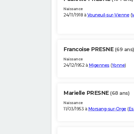
Naissance
24/11/1918 à
Vouneuil-sur-Vienne
(
Francoise PRESNE
(69 ans
Naissance
24/12/1952 à
Migennes
(
Yonne
)
Marielle PRESNE
(68 ans)
Naissance
11/03/1953 à
Morsang-sur-Orge
(
Es