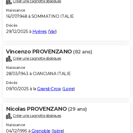
Créer une cagnotte obsèques
City break
Voyage de noces
Climat
Destinations
Voyage nature
Forum
+
PHOTO
Naissance
16/07/1948 à SOMMATINO ITALIE
GUIDES D'ACHAT
Décès
29/12/2025 à
Hyères
(
Var
)
BONS PLANS
CARTE DE VOEUX
Vincenzo PROVENZANO
(82 ans)
Carte Bonne année
Carte Pâques
Carte de Noël
Carte Saint-Valentin
Carte d'anniversaire
DICTIONNAIRE
Créer une cagnotte obsèques
Biographies
Expressions
Dictionnaire
Citations
Proverbes
PROGRAMME TV
Naissance
28/03/1943 à CIANCIANA ITALIE
COPAINS D'AVANT
Décès
09/10/2025 à la
Grand-Croix
(
Loire
)
Se connecter
Collèges
Universités
Service militaire
S'inscrire
Lycées
Primaires
Entreprises
Avis de recherche
AVIS DE DÉCÈS
FORUM
Nicolas PROVENZANO
(29 ans)
Lifestyle
Sport
Television
Cinema
Bricolage
Culture
Auto
Voyage
Créer une cagnotte obsèques
Naissance
04/12/1995 à
Grenoble
(
Isère
)