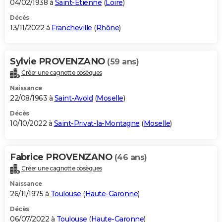
04/02/1938 à
Saint-Étienne
(
Loire
)
Décès
13/11/2022 à
Francheville
(
Rhône
)
Sylvie PROVENZANO
(59 ans)
Créer une cagnotte obsèques
Naissance
22/08/1963 à
Saint-Avold
(
Moselle
)
Décès
10/10/2022 à
Saint-Privat-la-Montagne
(
Moselle
)
Fabrice PROVENZANO
(46 ans)
Créer une cagnotte obsèques
Naissance
26/11/1975 à
Toulouse
(
Haute-Garonne
)
Décès
06/07/2022 à
Toulouse
(
Haute-Garonne
)