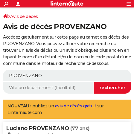
ACTUALITÉS
Connexion
S'inscrire
Avis de décès
Rechercher
Société
Education
Villes
Politique
Faits Divers
Monde
+
SPORT
Avis de décès PROVENZANO
Football
Cyclisme
Forum
Coupe du monde 2026
Tennis
Rugby
CULTURE
Accédez gratuitement sur cette page au carnet des décès des
TNT
Cinéma
Musique
Programme TV
Streaming
Sorties cinéma
+
PROVENZANO. Vous pouvez affiner votre recherche ou
FINANCE
trouver un avis de décès ou un avis d'obsèques plus ancien en
Impôts
Immobilier
Banque
Crédit
Retraite
Epargne
Risques naturels par ville
Assurance
AUTO
tapant le nom d'un défunt et/ou le nom ou le code postal d'une
commune dans le moteur de recherche ci-dessous.
Réserver un essai
Berlines
Forum auto
Essais
Citadines
SUV
+
HIGH-TECH
Meilleur smartphone
Ordinateurs
Guide high-tech
Mobiles
Internet
Jeux vidéo
+
BRICOLAGE
Aménagement intérieur
Cuisine
Jardinage
+
Forum
Extérieur
Salle de bains
Rangement
WEEK-END
Escapades
Expositions
Week-end nature
Guides de France
Patrimoine
Musées
+
LIFESTYLE
NOUVEAU :
publiez un
avis de décès gratuit
sur
Linternaute.com
Bien-être
Mode
+
Art de vivre
Loisirs
Modes de vie
SANTE
Luciano PROVENZANO
Guide de la santé
Médicaments
+
Alimentation
Maladies
Sommeil
(77 ans)
VOYAGE