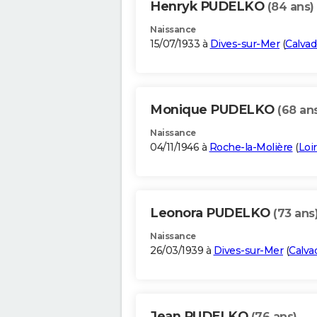
Henryk PUDELKO
(84 ans)
Naissance
15/07/1933 à
Dives-sur-Mer
(
Calvad
Monique PUDELKO
(68 an
Naissance
04/11/1946 à
Roche-la-Molière
(
Loi
Leonora PUDELKO
(73 ans
Naissance
26/03/1939 à
Dives-sur-Mer
(
Calva
Jean PUDELKO
(76 ans)