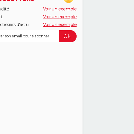
alité
Voir un exemple
rt
Voir un exemple
dossiers d'actu
Voir un exemple