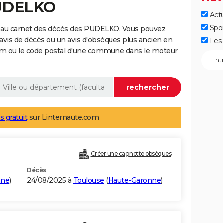
PUDELKO
Actu
Spo
e au carnet des décès des PUDELKO. Vous pouvez
 avis de décès ou un avis d'obsèques plus ancien en
Les 
nom ou le code postal d'une commune dans le moteur
s gratuit
sur Linternaute.com
Créer une cagnotte obsèques
Décès
nne
)
24/08/2025 à
Toulouse
(
Haute-Garonne
)