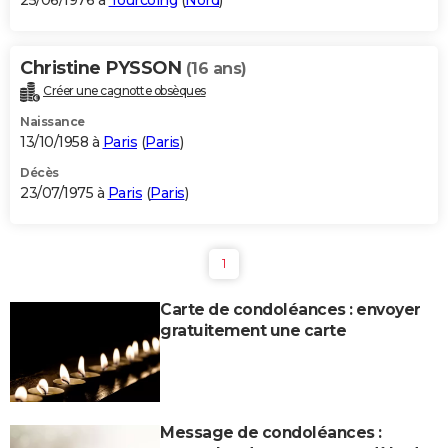
25/06/1976 à
Tourcoing
(
Nord
)
Christine PYSSON
(16 ans)
Créer une cagnotte obsèques
Naissance
13/10/1958 à
Paris
(
Paris
)
Décès
23/07/1975 à
Paris
(
Paris
)
1
Carte de condoléances : envoyer
gratuitement une carte
Message de condoléances :