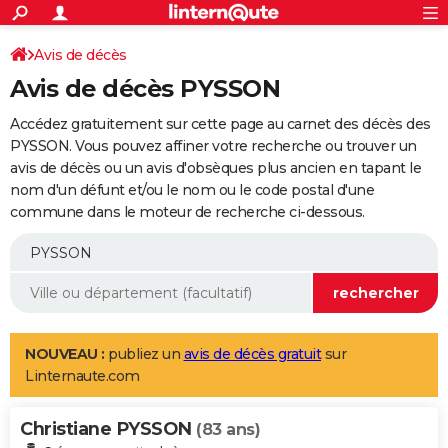
ACTUALITÉS
Connexion
S'inscrire
Avis de décès
Rechercher
Société
Education
Villes
Politique
Faits Divers
Monde
+
SPORT
Avis de décès PYSSON
Football
Cyclisme
Forum
Coupe du monde 2026
Tennis
Rugby
CULTURE
Accédez gratuitement sur cette page au carnet des décès des
TNT
Cinéma
Musique
Programme TV
Streaming
Sorties cinéma
+
PYSSON. Vous pouvez affiner votre recherche ou trouver un
FINANCE
avis de décès ou un avis d'obsèques plus ancien en tapant le
Impôts
Immobilier
Banque
Crédit
Retraite
Epargne
Risques naturels par ville
Assurance
AUTO
nom d'un défunt et/ou le nom ou le code postal d'une
commune dans le moteur de recherche ci-dessous.
Réserver un essai
Berlines
Forum auto
Essais
Citadines
SUV
+
HIGH-TECH
Meilleur smartphone
Ordinateurs
Guide high-tech
Mobiles
Internet
Jeux vidéo
+
BRICOLAGE
Aménagement intérieur
Cuisine
Jardinage
+
Forum
Extérieur
Salle de bains
Rangement
WEEK-END
Escapades
Expositions
Week-end nature
Guides de France
Patrimoine
Musées
+
LIFESTYLE
NOUVEAU :
publiez un
avis de décès gratuit
sur
Linternaute.com
Bien-être
Mode
+
Art de vivre
Loisirs
Modes de vie
SANTE
Christiane PYSSON
Guide de la santé
Médicaments
+
Alimentation
Maladies
Sommeil
(83 ans)
VOYAGE