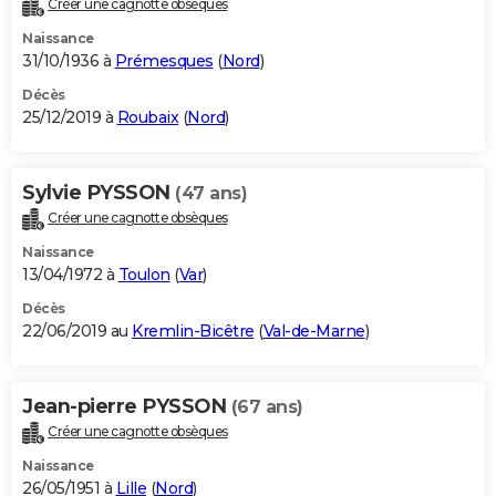
Créer une cagnotte obsèques
City break
Voyage de noces
Climat
Destinations
Voyage nature
Forum
+
PHOTO
Naissance
31/10/1936 à
Prémesques
(
Nord
)
GUIDES D'ACHAT
Décès
25/12/2019 à
Roubaix
(
Nord
)
BONS PLANS
CARTE DE VOEUX
Sylvie PYSSON
(47 ans)
Carte Bonne année
Carte Pâques
Carte de Noël
Carte Saint-Valentin
Carte d'anniversaire
DICTIONNAIRE
Créer une cagnotte obsèques
Biographies
Expressions
Dictionnaire
Citations
Proverbes
PROGRAMME TV
Naissance
13/04/1972 à
Toulon
(
Var
)
COPAINS D'AVANT
Décès
22/06/2019 au
Kremlin-Bicêtre
(
Val-de-Marne
)
Se connecter
Collèges
Universités
Service militaire
S'inscrire
Lycées
Primaires
Entreprises
Avis de recherche
AVIS DE DÉCÈS
FORUM
Jean-pierre PYSSON
(67 ans)
Lifestyle
Sport
Television
Cinema
Bricolage
Culture
Auto
Voyage
Créer une cagnotte obsèques
Naissance
26/05/1951 à
Lille
(
Nord
)