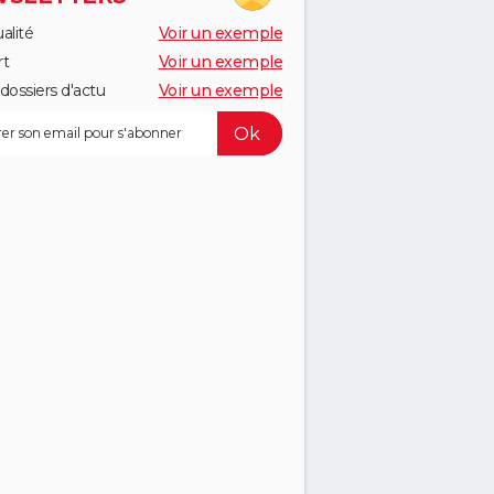
alité
Voir un exemple
rt
Voir un exemple
dossiers d'actu
Voir un exemple