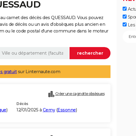
QUESSAUD
Actu
Spo
e au carnet des décès des QUESSAUD. Vous pouvez
 avis de décès ou un avis d'obsèques plus ancien en
Les 
nom ou le code postal d'une commune dans le moteur
s gratuit
sur Linternaute.com
Créer une cagnotte obsèques
Décès
que
)
12/01/2025 à
Cerny
(
Essonne
)