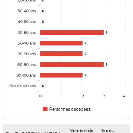
20-30 ans
0
30-40 ans
0
40-50 ans
0
50-60 ans
3
60-70 ans
2
70-80 ans
2
80-90 ans
3
90-100 ans
2
Plus de 100 ans
0
0
1
2
3
4
Personnes décédées
Nombre de
% des