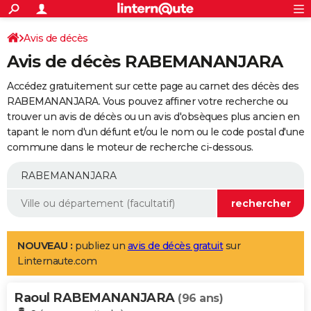
ACTUALITÉS
Connexion
S'inscrire
Avis de décès
Rechercher
Société
Education
Villes
Politique
Faits Divers
Monde
+
SPORT
Avis de décès RABEMANANJARA
Football
Cyclisme
Forum
Coupe du monde 2026
Tennis
Rugby
CULTURE
Accédez gratuitement sur cette page au carnet des décès des
TNT
Cinéma
Musique
Programme TV
Streaming
Sorties cinéma
+
RABEMANANJARA. Vous pouvez affiner votre recherche ou
FINANCE
trouver un avis de décès ou un avis d'obsèques plus ancien en
Impôts
Immobilier
Banque
Crédit
Retraite
Epargne
Risques naturels par ville
Assurance
AUTO
tapant le nom d'un défunt et/ou le nom ou le code postal d'une
commune dans le moteur de recherche ci-dessous.
Réserver un essai
Berlines
Forum auto
Essais
Citadines
SUV
+
HIGH-TECH
Meilleur smartphone
Ordinateurs
Guide high-tech
Mobiles
Internet
Jeux vidéo
+
BRICOLAGE
Aménagement intérieur
Cuisine
Jardinage
+
Forum
Extérieur
Salle de bains
Rangement
WEEK-END
Escapades
Expositions
Week-end nature
Guides de France
Patrimoine
Musées
+
LIFESTYLE
NOUVEAU :
publiez un
avis de décès gratuit
sur
Linternaute.com
Bien-être
Mode
+
Art de vivre
Loisirs
Modes de vie
SANTE
Raoul RABEMANANJARA
Guide de la santé
Médicaments
+
Alimentation
Maladies
Sommeil
(96 ans)
VOYAGE