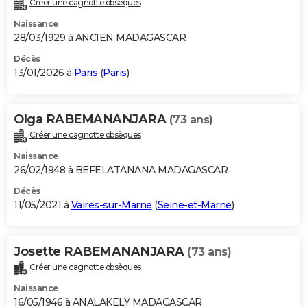
Créer une cagnotte obsèques
City break
Voyage de noces
Climat
Destinations
Voyage nature
Forum
+
PHOTO
Naissance
28/03/1929 à ANCIEN MADAGASCAR
GUIDES D'ACHAT
Décès
13/01/2026 à
Paris
(
Paris
)
BONS PLANS
CARTE DE VOEUX
Olga RABEMANANJARA
(73 ans)
Carte Bonne année
Carte Pâques
Carte de Noël
Carte Saint-Valentin
Carte d'anniversaire
DICTIONNAIRE
Créer une cagnotte obsèques
Biographies
Expressions
Dictionnaire
Citations
Proverbes
PROGRAMME TV
Naissance
26/02/1948 à BEFELATANANA MADAGASCAR
COPAINS D'AVANT
Décès
11/05/2021 à
Vaires-sur-Marne
(
Seine-et-Marne
)
Se connecter
Collèges
Universités
Service militaire
S'inscrire
Lycées
Primaires
Entreprises
Avis de recherche
AVIS DE DÉCÈS
FORUM
Josette RABEMANANJARA
(73 ans)
Lifestyle
Sport
Television
Cinema
Bricolage
Culture
Auto
Voyage
Créer une cagnotte obsèques
Naissance
16/05/1946 à ANALAKELY MADAGASCAR